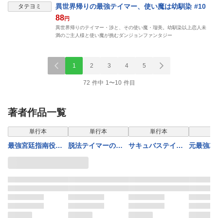
異世界帰りの最強テイマー、使い魔は幼馴染 #10
タテヨミ
88
円
異世界帰りのテイマー・渉と、その使い魔・瑠美。幼馴染以上恋人未
満のご主人様と使い魔が挑むダンジョンファンタジー
1
2
3
4
5
72 件中 1〜10 件目
著者作品一覧
表示制限中
単行本
単行本
単行本
単
最強宮廷指南役の
脱法テイマーの成
サキュバステイマ
元最強攻
おっさん、追放さ
り上がり冒険譚〜S
ーの異世界無双
まぬダン
れた僻地で無双す
ランク美少女冒険
幻獣たちの血を引
信で無双
る～幻となった種
者が俺の獣魔にな
く最強のサキュバ
う～コー
族の美少女たちを
っテイマす〜 THE
スとはじめる魔族
をしてき
育てて辺境を開拓
COMIC 8
領開拓（コミッ
人気アイ
～（コミック） ：
ク） ： 7
た～（5
5