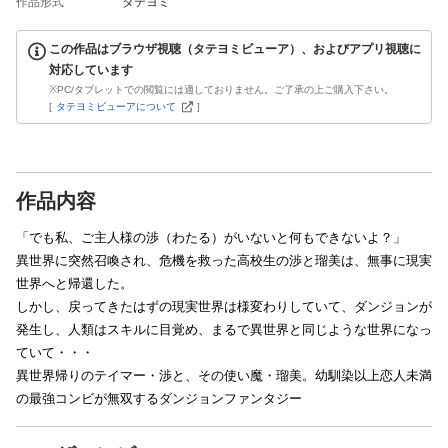
作品形式
タテヨミ
この作品はブラウザ視聴（タテヨミビューア）、およびアプリ視聴に
対応しています
※PC/タブレットでの閲覧には適しておりません。ご了承の上ご購入下さい。
[
タテヨミビューアについて
]
作品内容
「でも私、ご主人様の渉（わたる）がいないと何もできないよ？」
異世界に突然召喚され、危機を救った高校生の渉と瑠美は、無事に現実
世界へと帰還した。
しかし、戻ってきたはずの現実世界は様変わりしていて、ダンジョンが
発生し、人類はスキルに目覚め、まるで異世界と同じような世界になっ
ていて・・・
異世界帰りのテイマー・渉と、その使い魔・瑠美。幼馴染以上恋人未満
の最強コンビが無双するダンジョンファンタジー