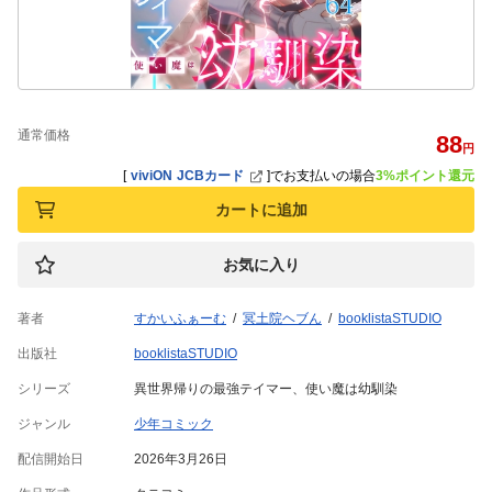
通常価格
88
円
[
viviON JCBカード
]
でお支払いの場合
3%ポイント還元
カートに追加
お気に入り
著者
すかいふぁーむ
冥土院ヘブん
booklistaSTUDIO
出版社
booklistaSTUDIO
シリーズ
異世界帰りの最強テイマー、使い魔は幼馴染
ジャンル
少年コミック
配信開始日
2026年3月26日