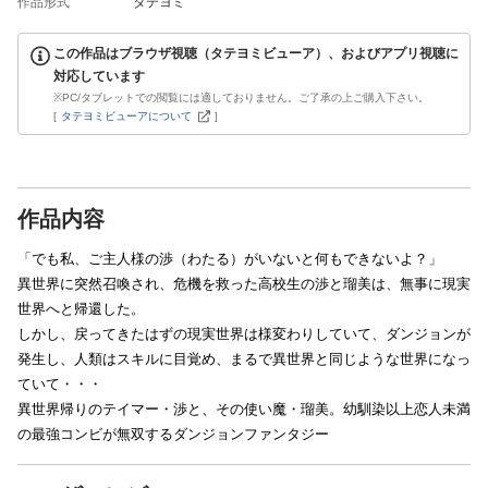
作品形式
タテヨミ
この作品はブラウザ視聴（タテヨミビューア）、およびアプリ視聴に
対応しています
※PC/タブレットでの閲覧には適しておりません。ご了承の上ご購入下さい。
[
タテヨミビューアについて
]
作品内容
「でも私、ご主人様の渉（わたる）がいないと何もできないよ？」
異世界に突然召喚され、危機を救った高校生の渉と瑠美は、無事に現実
世界へと帰還した。
しかし、戻ってきたはずの現実世界は様変わりしていて、ダンジョンが
発生し、人類はスキルに目覚め、まるで異世界と同じような世界になっ
ていて・・・
異世界帰りのテイマー・渉と、その使い魔・瑠美。幼馴染以上恋人未満
の最強コンビが無双するダンジョンファンタジー