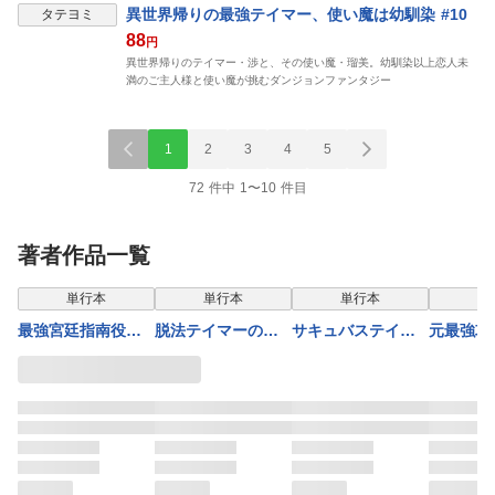
異世界帰りの最強テイマー、使い魔は幼馴染 #10
タテヨミ
88
円
異世界帰りのテイマー・渉と、その使い魔・瑠美。幼馴染以上恋人未
満のご主人様と使い魔が挑むダンジョンファンタジー
1
2
3
4
5
72 件中 1〜10 件目
著者作品一覧
表示制限中
単行本
単行本
単行本
単
最強宮廷指南役の
脱法テイマーの成
サキュバステイマ
元最強攻
おっさん、追放さ
り上がり冒険譚〜S
ーの異世界無双
まぬダン
れた僻地で無双す
ランク美少女冒険
幻獣たちの血を引
信で無双
る～幻となった種
者が俺の獣魔にな
く最強のサキュバ
う～コー
族の美少女たちを
っテイマす〜 THE
スとはじめる魔族
をしてき
育てて辺境を開拓
COMIC 8
領開拓（コミッ
人気アイ
～（コミック） ：
ク） ： 7
た～（5
5