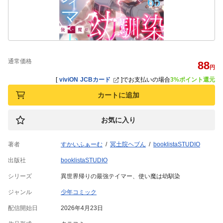
通常価格
88
円
[
viviON JCBカード
]
でお支払いの場合
3%ポイント還元
カートに追加
お気に入り
著者
すかいふぁーむ
冥土院ヘブん
booklistaSTUDIO
出版社
booklistaSTUDIO
シリーズ
異世界帰りの最強テイマー、使い魔は幼馴染
ジャンル
少年コミック
配信開始日
2026年4月23日