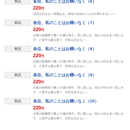
各位、私のことはお構いなく（6）
単話
220
円
空気を読まない初瀬はる。彼女の自由さになぜか救われる――！
各位、私のことはお構いなく（7）
単話
220
円
企業の総務部で働く37歳の智子。同じ部には、他人の目を全く気にせ
ず、ど派手な服を着て、空気を読まない…
各位、私のことはお構いなく（8）
単話
220
円
企業の総務部で働く37歳の智子。同じ部には、他人の目を全く気にせ
ず、ど派手な服を着て、空気を読まない…
各位、私のことはお構いなく（9）
単話
220
円
企業の総務部で働く37歳の智子。同じ部には、他人の目を全く気にせ
ず、ど派手な服を着て、空気を読まない…
各位、私のことはお構いなく（10）
単話
220
円
企業の総務部で働く37歳の智子。同じ部には、他人の目を全く気にせ
ず、ど派手な服を着て、空気を読まない…