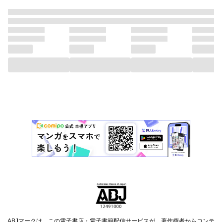
ABJマークは、この電子書店・電子書籍配信サービスが、著作権者からコンテ