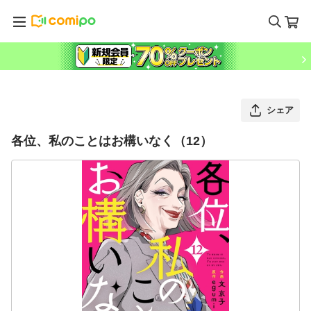
シェア
各位、私のことはお構いなく（12）