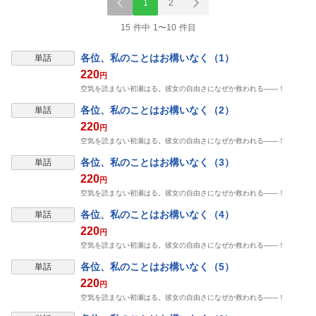
1
2
15 件中 1〜10 件目
各位、私のことはお構いなく（1）
単話
220
円
空気を読まない初瀬はる。彼女の自由さになぜか救われる――！
各位、私のことはお構いなく（2）
単話
220
円
空気を読まない初瀬はる。彼女の自由さになぜか救われる――！
各位、私のことはお構いなく（3）
単話
220
円
空気を読まない初瀬はる。彼女の自由さになぜか救われる――！
各位、私のことはお構いなく（4）
単話
220
円
空気を読まない初瀬はる。彼女の自由さになぜか救われる――！
各位、私のことはお構いなく（5）
単話
220
円
空気を読まない初瀬はる。彼女の自由さになぜか救われる――！