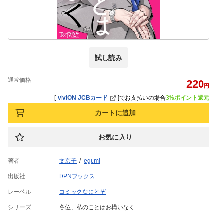
試し読み
通常価格
220
円
[
viviON JCBカード
]
でお支払いの場合
3%ポイント還元
カートに追加
お気に入り
著者
文京子
egumi
出版社
DPNブックス
レーベル
コミックなにとぞ
シリーズ
各位、私のことはお構いなく