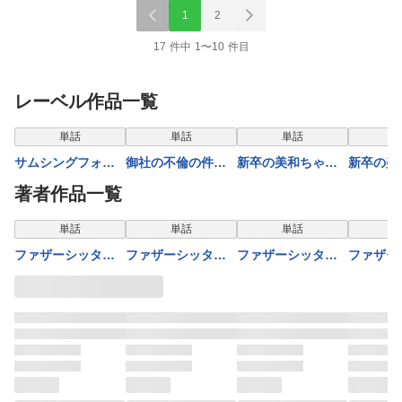
1
2
17 件中 1〜10 件目
レーベル作品一覧
表示制限中
単話
単話
単話
サムシングフォー
御社の不倫の件～
新卒の美和ちゃん
新卒の美
ブルー～わたしの
絶対に別れさせま
～社内探偵外伝～
～社内探
著者作品一覧
しあわせは結婚？
す～（37）
（14）
（13）
～（23）
単話
単話
単話
ファザーシッター
ファザーシッター
ファザーシッター
ファザー
～問題パパのしつ
～問題パパのしつ
～問題パパのしつ
～問題パ
け承ります～
け承ります～
け承ります～（2）
け承りま
（17）
（16）