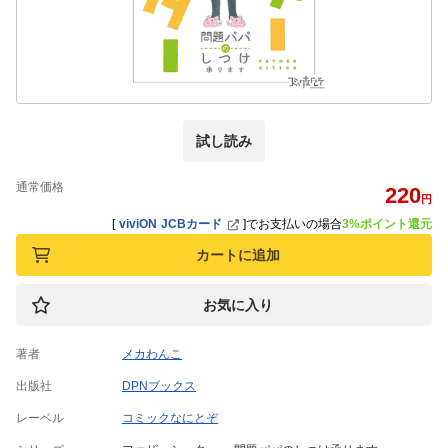
試し読み
通常価格
220
円
[
viviON JCBカード
]
でお支払いの場合
3%ポイント還元
カートに追加
お気に入り
著者
メカわんこ
出版社
DPNブックス
レーベル
コミックなにとぞ