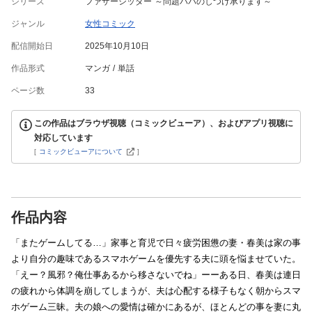
シリーズ
ファザーシッター ～問題パパのしつけ承ります～
ジャンル
女性コミック
配信開始日
2025年10月10日
作品形式
マンガ
単話
ページ数
33
この作品はブラウザ視聴（コミックビューア）、およびアプリ視聴に
対応しています
[
コミックビューアについて
]
作品内容
「またゲームしてる…」家事と育児で日々疲労困憊の妻・春美は家の事
より自分の趣味であるスマホゲームを優先する夫に頭を悩ませていた。
「えー？風邪？俺仕事あるから移さないでね」ーーある日、春美は連日
の疲れから体調を崩してしまうが、夫は心配する様子もなく朝からスマ
ホゲーム三昧。夫の娘への愛情は確かにあるが、ほとんどの事を妻に丸