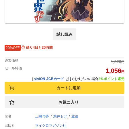
試し読み
残り4日と20時間
20%OFF
通常価格
1,320
円
セール特価
1,056
円
[
viviON JCBカード
]
でお支払いの場合
3%ポイント還元
カートに追加
お気に入り
著者
三嶋与夢
悠井もげ
孟達
出版社
マイクロマガジン社