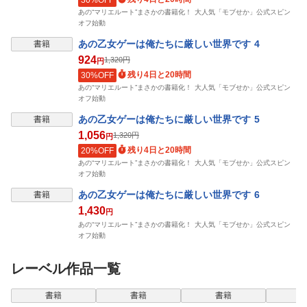
30%OFF
あの“マリエルート”まさかの書籍化！ 大人気「モブせか」公式スピン
オフ始動
あの乙女ゲーは俺たちに厳しい世界です 4
書籍
924
1,320
円
円
残り4日と20時間
30%OFF
あの“マリエルート”まさかの書籍化！ 大人気「モブせか」公式スピン
オフ始動
あの乙女ゲーは俺たちに厳しい世界です 5
書籍
1,056
1,320
円
円
残り4日と20時間
20%OFF
あの“マリエルート”まさかの書籍化！ 大人気「モブせか」公式スピン
オフ始動
あの乙女ゲーは俺たちに厳しい世界です 6
書籍
1,430
円
あの“マリエルート”まさかの書籍化！ 大人気「モブせか」公式スピン
オフ始動
レーベル作品一覧
書籍
書籍
書籍