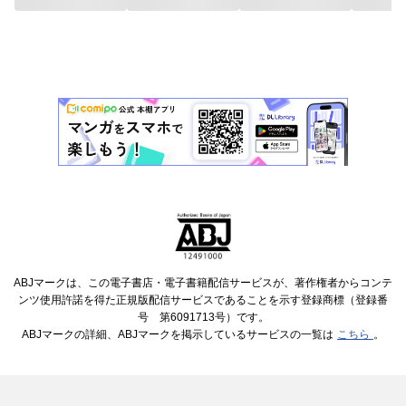
ABJマークは、この電子書店・電子書籍配信サービスが、著作権者からコンテ
ンツ使用許諾を得た正規版配信サービスであることを示す登録商標（登録番
号 第6091713号）です。
ABJマークの詳細、ABJマークを掲示しているサービスの一覧は
こちら
。