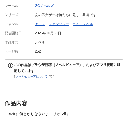
レーベル
GCノベルズ
シリーズ
あの乙女ゲーは俺たちに厳しい世界です
ジャンル
アニメ
ファンタジー
ライトノベル
配信開始日
2025年10月30日
作品形式
ノベル
ページ数
252
この作品はブラウザ視聴（ノベルビューア）、およびアプリ視聴に対
応しています
[
ノベルビューアについて
]
作品内容
「本当に何とかしなさいよ、リオン!!」