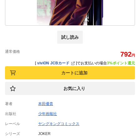
試し読み
通常価格
792
円
[
viviON JCBカード
]
でお支払いの場合
3%ポイント還元
カートに追加
お気に入り
著者
本田優貴
出版社
少年画報社
レーベル
ヤングキングコミックス
シリーズ
JOKER