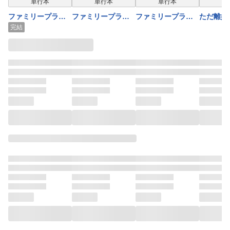
単行本
単行本
単行本
単
ファミリープラ
ファミリープラ
ファミリープラ
ただ離婚
ン 5巻
ン 3巻
ン 4巻
だけ 1
完結