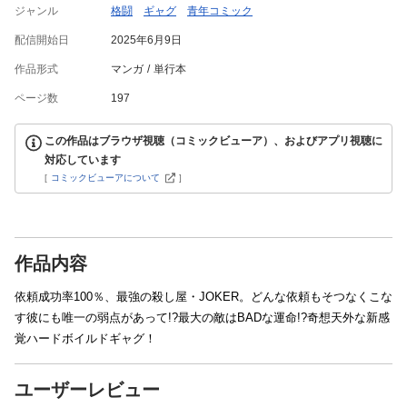
ジャンル
格闘
ギャグ
青年コミック
配信開始日
2025年6月9日
作品形式
マンガ
単行本
ページ数
197
この作品はブラウザ視聴（コミックビューア）、およびアプリ視聴に
対応しています
[
コミックビューアについて
]
作品内容
依頼成功率100％、最強の殺し屋・JOKER。どんな依頼もそつなくこな
す彼にも唯一の弱点があって!?最大の敵はBADな運命!?奇想天外な新感
覚ハードボイルドギャグ！
ユーザーレビュー