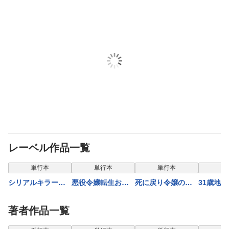
レーベル作品一覧
表示
単行本
単行本
単行本
単
シリアルキラー
悪役令嬢転生おじ
死に戻り令嬢の仮
31歳地味
異世界に降り立つ
さん（１０）
初め結婚〜二度目
ん（６）
（９）【電子特典
の人生は生真面目
著者作品一覧
付】
将軍と星獣もふも
ふ〜（６）