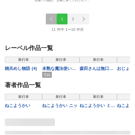
を描いた物語。 お家に来てくれたらラ…
1
2
11 件中 1〜10 件目
レーベル作品一覧
単行本
単行本
単行本
単
雑兵めし物語 (4)
未熟な魔法使いと
森田さんは無口
おじょ
僕 (3)
（１）
（1）
完結
著者作品一覧
単行本
単行本
単行本
単
ねこようかい
ねこようかい ニッ
ねこようかい ミ
ねこよう
ー！
ョキショ