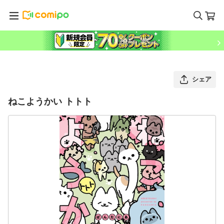
シェア
ねこようかい トトト