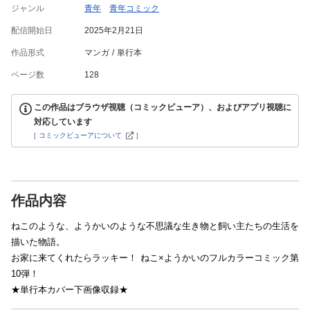
ジャンル
青年
青年コミック
配信開始日
2025年2月21日
作品形式
マンガ
単行本
ページ数
128
この作品はブラウザ視聴（コミックビューア）、およびアプリ視聴に
対応しています
[
コミックビューアについて
]
作品内容
ねこのような、ようかいのような不思議な生き物と飼い主たちの生活を
描いた物語。
お家に来てくれたらラッキー！ ねこ×ようかいのフルカラーコミック第
10弾！
★単行本カバー下画像収録★