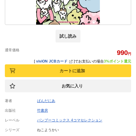
試し読み
通常価格
990
円
[
viviON JCBカード
]
でお支払いの場合
3%ポイント還元
カートに追加
お気に入り
著者
ぱんだにあ
出版社
竹書房
レーベル
バンブーコミックス 4コマセレクション
シリーズ
ねこようかい