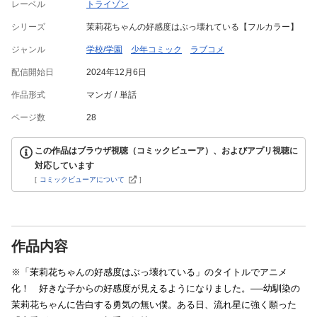
レーベル
トライゾン
シリーズ
茉莉花ちゃんの好感度はぶっ壊れている【フルカラー】
ジャンル
学校/学園
少年コミック
ラブコメ
配信開始日
2024年12月6日
作品形式
マンガ
単話
ページ数
28
この作品はブラウザ視聴（コミックビューア）、およびアプリ視聴に
対応しています
[
コミックビューアについて
]
作品内容
※「茉莉花ちゃんの好感度はぶっ壊れている」のタイトルでアニメ
化！ 好きな子からの好感度が見えるようになりました。──幼馴染の
茉莉花ちゃんに告白する勇気の無い僕。ある日、流れ星に強く願った