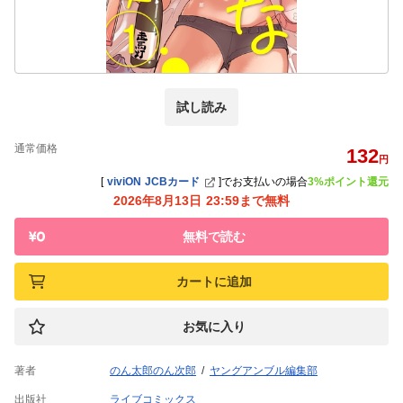
試し読み
通常価格
132
円
[
viviON JCBカード
]
でお支払いの場合
3%ポイント還元
2026年8月13日 23:59まで無料
無料で読む
カートに追加
お気に入り
著者
のん太郎のん次郎
ヤングアンブル編集部
出版社
ライブコミックス