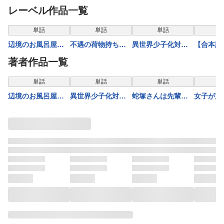
レーベル作品一覧
単話
単話
単話
単
辺境のお風呂屋さ
不遇の荷物持ち、
異世界少子化対策
【合本版
ん、ハーレムにな
最強賢者に至る
～チート子種でモ
搏つまで
著者作品一覧
る～山奥にある寂
（34）
ンスター娘を孕ま
き下ろし
れた温泉の効能が
せます～(22)
き）
単話
単話
単話
単
チートすぎて女冒
辺境のお風呂屋さ
異世界少子化対策
蛇塚さんは先輩を
女子が支
険者に大人気な件
ん、ハーレムにな
～チート子種でモ
喰べたい(18)
園で俺だ
～(17)
る～山奥にある寂
ンスター娘を孕ま
れる【単
れた温泉の効能が
せます～(22)
チートすぎて女冒
険者に大人気な件
～(17)