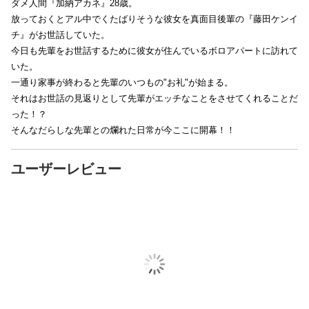
ダメ人間『加納アカネ』28歳。
放っておくとアル中でくたばりそうな彼女を真面目後輩の『藤田ケンイ
チ』がお世話していた。
今日も先輩をお世話するために彼女が住んでいるボロアパートに訪れて
いた。
一通り家事が終わると先輩のいつもの"お礼"が始まる。
それはお世話の見返りとして先輩がエッチなことをさせてくれることだ
った！？
そんなだらしな先輩との爛れた日常が今ここに開幕！！
ユーザーレビュー