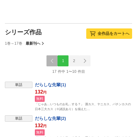
シリーズ作品
全作品をカートへ
1巻～17巻
最新刊へ
1
2
17 件中 1〜10 件目
だらしな先輩(1)
単話
132
円
無料
「じゃあ…いつものお礼…する？」 酒カス、ヤニカス、パチンカスの
日本三大カス（※諸説あり）を揃えた…
だらしな先輩(2)
単話
132
円
無料