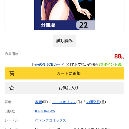
試し読み
通常価格
88
円
[
viviON JCBカード
]
でお支払いの場合
3%ポイント還元
カートに追加
お気に入り
著者
春輝
(画)
ニトロオリジン
(作)
内田弘樹
(監)
出版社
KADOKAWA
レーベル
ヴァンプコミックス