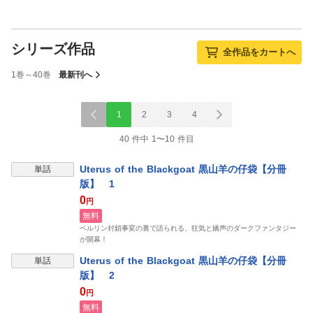
シリーズ作品
全作品をカートへ
1巻～40巻
最新刊へ
1
2
3
4
40 件中 1〜10 件目
Uterus of the Blackgoat 黒山羊の仔袋【分冊
単話
版】 1
0
円
無料
ベルリン封鎖事変の裏で語られる、狂気と嬌声のダークファンタジー
が開幕！
Uterus of the Blackgoat 黒山羊の仔袋【分冊
単話
版】 2
0
円
無料