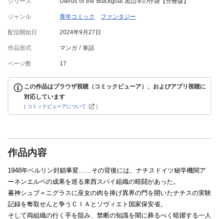
シリーズ
Uterus of the Blackgoat 黒山羊の仔袋【分冊版】
ジャンル
青年コミック
ファンタジー
配信開始日
2024年9月27日
作品形式
マンガ
単話
ページ数
17
この作品はブラウザ視聴（コミックビューア）、およびアプリ視聴に
対応しています
[
コミックビューアについて
]
作品内容
1948年ベルリン封鎖事変……その背後には、ナチスドイツ秘学機関ア
ーネンエルベの成果を巡る東西スパイ組織の暗闘があった。
蕃神シュブ＝ニグラスに巫女の肉を捧げ異界の門を開いたナチスの実験
記録を奪取せんと争うＣＩＡとソヴィエト国家保安省。
そして両組織の行く手を阻み、禁断の知識を闇に葬るべく暗躍する一人