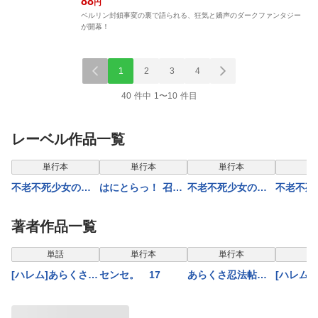
88
円
ベルリン封鎖事変の裏で語られる、狂気と嬌声のダークファンタジー
が開幕！
1
2
3
4
40 件中 1〜10 件目
レーベル作品一覧
単行本
単行本
単行本
単
不老不死少女の苗
はにとらっ！ 召喚
不老不死少女の苗
不老不死
床旅行記 ５
勇者をハメるハニ
床旅行記 ４
床旅行記
ートラップ包囲
【comipo限定版】
著者作品一覧
網 6
表示制限中
表示制限中
表示
単話
単行本
単行本
[ハレム]あらくさ忍
センセ。 17
あらくさ忍法帖
[ハレム
法帖 第72話
11巻
法帖 第