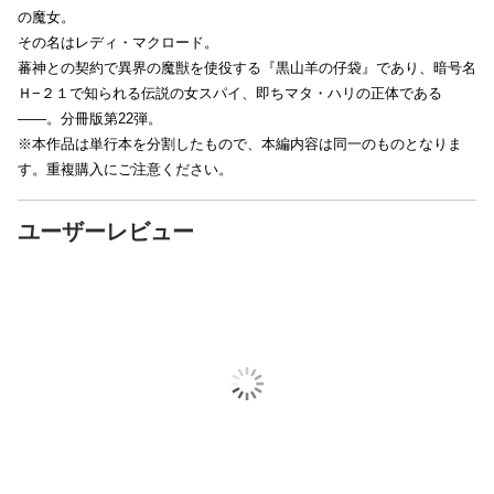
の魔女。
その名はレディ・マクロード。
蕃神との契約で異界の魔獣を使役する『黒山羊の仔袋』であり、暗号名
Ｈ−２１で知られる伝説の女スパイ、即ちマタ・ハリの正体である
――。分冊版第22弾。
※本作品は単行本を分割したもので、本編内容は同一のものとなりま
す。重複購入にご注意ください。
ユーザーレビュー