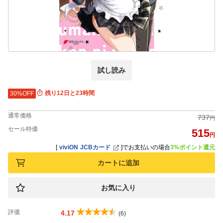
試し読み
残り12日と23時間
30%OFF
通常価格
737
円
セール特価
515
円
[
viviON JCBカード
]
でお支払いの場合
3%ポイント還元
カートに追加
お気に入り
評価
4.17
(6)