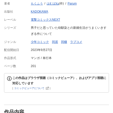
著者
もくふう
はむばね
(作)
Parum
出版社
KADOKAWA
レーベル
電撃コミックスNEXT
シリーズ
男子だと思っていた幼馴染との新婚生活がうまくいきす
ぎる件について
ジャンル
少年コミック
同居
同棲
ラブコメ
配信開始日
2023年9月27日
作品形式
マンガ
単行本
ページ数
201
この作品はブラウザ視聴（コミックビューア）、およびアプリ視聴に
対応しています
[
コミックビューアについて
]
作品内容