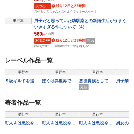
円
残り12日と23時間
30%OFF
見せるならちゃんと見せようラッキースケベ！
男子だと思っていた幼馴染との新婚生活がうまく
単行本
いきすぎる件について（4）
569
814
円
円
残り12日と23時間
30%OFF
完結
親友なのに……新婚旅行で一線を越える!?
レーベル作品一覧
単行本
単行本
単行本
単
Ｓ級ギルドを追放
ぼくは異世界で付
悪役貴族として必
男子禁制
されたけど、実は
与魔法と召喚魔法
要なそれ 5
界で俺が
完結
俺だけドラゴンの
を天秤にかける 7
唯一のこと
言葉がわかるの
合の間に
著者作品一覧
で、気付いたとき
として転
表示制限中
には竜騎士の頂点
まいまし
単行本
単行本
単行本
単
を極めてました。
町人Ａは悪役令嬢
町人Ａは悪役令嬢
町人Ａは悪役令嬢
男女の友
8
をどうしても救い
をどうしても救い
をどうしても救い
する？（