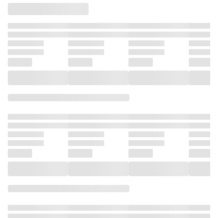
たい ～どぶと空
たい ～どぶと空
たい ～どぶと空
ないっ!!
と氷の姫君～１０
と氷の姫君～８
と氷の姫君～９
【電子書店共通特
【電子書店共通特
【電子書店共通特
典イラスト付】
典イラスト付】
典イラスト付】