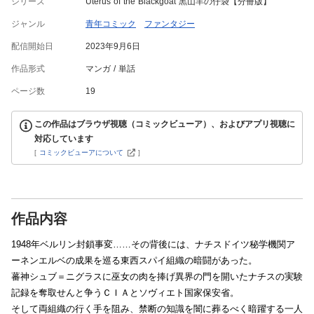
シリーズ
Uterus of the Blackgoat 黒山羊の仔袋【分冊版】
ジャンル
青年コミック
ファンタジー
配信開始日
2023年9月6日
作品形式
マンガ
単話
ページ数
19
この作品はブラウザ視聴（コミックビューア）、およびアプリ視聴に
対応しています
[
コミックビューアについて
]
作品内容
1948年ベルリン封鎖事変……その背後には、ナチスドイツ秘学機関ア
ーネンエルベの成果を巡る東西スパイ組織の暗闘があった。
蕃神シュブ＝ニグラスに巫女の肉を捧げ異界の門を開いたナチスの実験
記録を奪取せんと争うＣＩＡとソヴィエト国家保安省。
そして両組織の行く手を阻み、禁断の知識を闇に葬るべく暗躍する一人