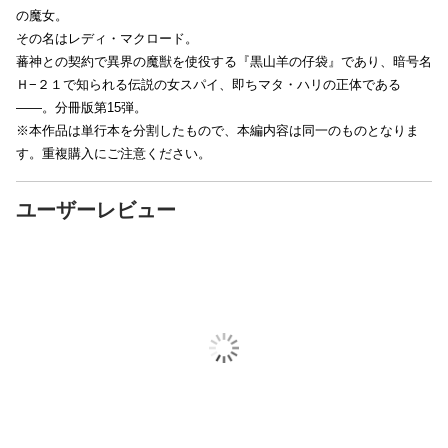
の魔女。
その名はレディ・マクロード。
蕃神との契約で異界の魔獣を使役する『黒山羊の仔袋』であり、暗号名
Ｈ−２１で知られる伝説の女スパイ、即ちマタ・ハリの正体である
――。分冊版第15弾。
※本作品は単行本を分割したもので、本編内容は同一のものとなりま
す。重複購入にご注意ください。
ユーザーレビュー