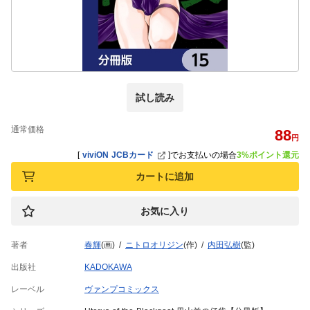
試し読み
通常価格
88
円
[
viviON JCBカード
]
でお支払いの場合
3%ポイント還元
カートに追加
お気に入り
著者
春輝
(画)
ニトロオリジン
(作)
内田弘樹
(監)
出版社
KADOKAWA
レーベル
ヴァンプコミックス