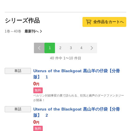
シリーズ作品
全作品をカートへ
1巻～40巻
最新刊へ
1
2
3
4
40 件中 1〜10 件目
Uterus of the Blackgoat 黒山羊の仔袋【分冊
単話
版】 1
0
円
無料
ベルリン封鎖事変の裏で語られる、狂気と嬌声のダークファンタジー
が開幕！
Uterus of the Blackgoat 黒山羊の仔袋【分冊
単話
版】 2
0
円
無料