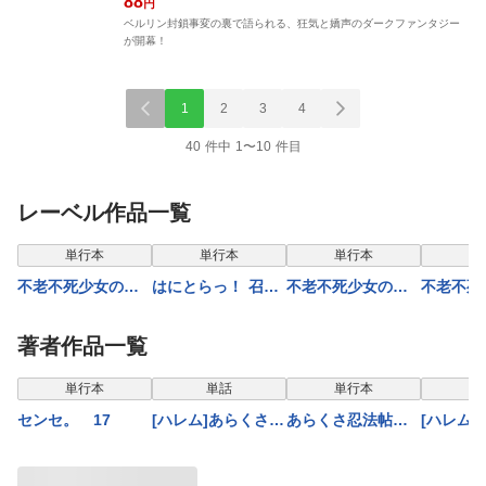
88
円
ベルリン封鎖事変の裏で語られる、狂気と嬌声のダークファンタジー
が開幕！
1
2
3
4
40 件中 1〜10 件目
レーベル作品一覧
単行本
単行本
単行本
単
不老不死少女の苗
はにとらっ！ 召喚
不老不死少女の苗
不老不死
床旅行記 ５
勇者をハメるハニ
床旅行記 ４
床旅行記
ートラップ包囲
【comipo限定版】
著者作品一覧
網 6
表示制限中
表示制限中
表示
単行本
単話
単行本
センセ。 17
[ハレム]あらくさ忍
あらくさ忍法帖
[ハレム
法帖 第72話
11巻
法帖 第