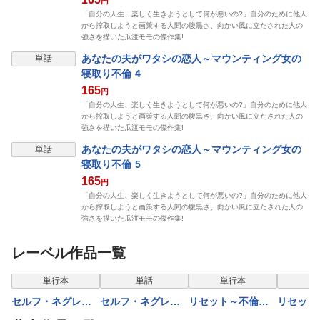
円
「自分の人生、楽しく生きようとして何が悪いの?」自分のために他人
から搾取しようと画策する人間の腹黒さ、向かい風に立たされた人の
強さを描いた瓜渡モモの傑作集!
あなたの夫がワタシの恋人～マウンティング女の
単話
寝取り不倫 4
165
円
「自分の人生、楽しく生きようとして何が悪いの?」自分のために他人
から搾取しようと画策する人間の腹黒さ、向かい風に立たされた人の
強さを描いた瓜渡モモの傑作集!
あなたの夫がワタシの恋人～マウンティング女の
単話
寝取り不倫 5
165
円
「自分の人生、楽しく生きようとして何が悪いの?」自分のために他人
から搾取しようと画策する人間の腹黒さ、向かい風に立たされた人の
強さを描いた瓜渡モモの傑作集!
レーベル作品一覧
表示制限中
表示
単行本
単話
単行本
セルフ・ネグレク
セルフ・ネグレク
リセット～不倫の
リセット
ト～ゴミ屋敷、ホ
ト～ゴミ屋敷、ホ
代償～【合本版】
代償～ 1