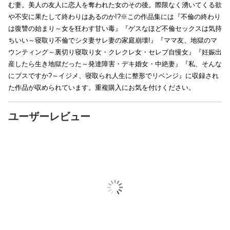
む妻。美人の友人に恋人を奪われた女のその後。際限なく湧いてくる欲
や不安に果たして終わりはあるのか!?※この作品集には『不倫の終わり
は復讐の始まり～女を狂わす甘い毒』『ゲスなほど不倫セックスは気持
ちいい～寝取り不倫でシタ妻サレ妻の家庭崩壊!』『ママ友、地獄のマ
ウンティング～裏切り寝取り女・クレクレ女・セレブ自慢女』『妊娠出
産したら生き地獄だった～発達障害・デキ婚女・中絶妻』『私、そんな
にブスですか?～イジメ、寝取られ人生に整形でリベンジ』に収録され
た作品が収められています。重複購入にお気を付けください。
ユーザーレビュー