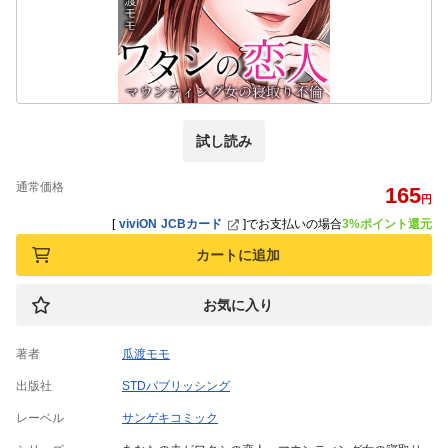
試し読み
通常価格
165
円
[
viviON JCBカード
]
でお支払いの場合
3%ポイント還元
カートに追加
お気に入り
著者
瓜渡モモ
出版社
STDパブリッシング
レーベル
サンゲキコミック