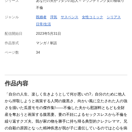
シリーズ
あなたの夫がワタシの恋人～マウンティング女の寝取り
不倫
ジャンル
既婚者
浮気
サスペンス
女性コミック
シリアス
日常/生活
配信開始日
2023年5月31日
作品形式
マンガ
単話
ページ数
34
作品内容
「自分の人生、楽しく生きようとして何が悪いの?」自分のために他人
から搾取しようと画策する人間の腹黒さ、向かい風に立たされた人の強
さを描いた瓜渡モモの傑作集!――不倫した夫から慰謝料ともども全財
産を奪おうと画策する腹黒妻。妻の不妊によるセックスレスから不倫を
繰り返すクズ夫。我が家の物を勝手に持ち帰る典型的クレクレママ。兄
の自殺の原因となった精神疾患が我が子に遺伝しているのではと心を病