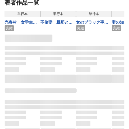
著者作品一覧
ームレス、ひきこ
ームレス、ひきこ
1巻
もり【セット売
もり 1巻
表示制限中
表示制限中
表示制限中
単行本
単行本
単行本
り】 1巻
売春村 女学生を
不倫妻 旦那とマ
女のブラック事件
妻の知ら
村人全員で輪姦
マ友が寝室で…
簿 ｖｏｌ．3～逆
素顔
完結
完結
完結
恨み～