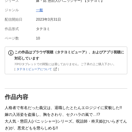
シリーズ
嫁・姑 懲罰人(パニッシャー) 【タテヨミ】
ジャンル
一般
配信開始日
2023年3月31日
作品形式
タテヨミ
ページ数
10
この作品はブラウザ視聴（タテヨミビューア）、およびアプリ視聴に
対応しています
※PC/タブレットでの閲覧には適しておりません。ご了承の上ご購入下さい。
[
タテヨミビューアについて
]
作品内容
人格者で有名だった義父は、退職したとたんエロジジイに変貌した!!
嫁の入浴姿を盗撮し、胸をさわり、セクハラの嵐で…!?
大人気・懲罰人(パニッシャー)シリーズ。呪詛師・柊天姫(ひいらぎてん
き)が、悪党どもを懲らしめる!!