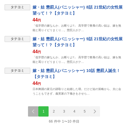
表示制限中
嫁・姑 懲罰人(パニッシャー) 8話 21世紀の女性展
タテヨミ
望って！？【タテヨミ】
44
円
「低学歴の嫁なんか、お断りよ!!」 高学歴で教養の高い姑は、嫁を無
能と罵りイビリまくり…。懲罰人がク…
表示制限中
嫁・姑 懲罰人(パニッシャー) 9話 21世紀の女性展
タテヨミ
望って！？【タテヨミ】
44
円
「低学歴の嫁なんか、お断りよ!!」 高学歴で教養の高い姑は、嫁を無
能と罵りイビリまくり…。懲罰人がク…
表示制限中
嫁・姑 懲罰人(パニッシャー) 10話 懲罰人誕生！
タテヨミ
【タテヨミ】
44
円
日本舞踊の家元の跡取りと結婚した萌。だけど姑の策略から、夫に会
うこともできず、義実家の下働きをさせら…
1
2
3
4
5
66 件中 1〜10 件目