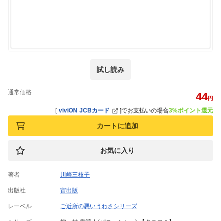
試し読み
通常価格
44
円
[
viviON JCBカード
]
でお支払いの場合
3%ポイント還元
カートに追加
お気に入り
著者
川崎三枝子
出版社
宙出版
レーベル
ご近所の悪いうわさシリーズ