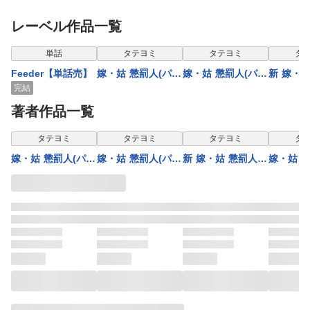
レーベル作品一覧
表示制限中
表示制限中
表示制限中
表示
単話
タテヨミ
タテヨミ
タ
Feeder【単話売】
嫁・姑 懲罰人(パニ
嫁・姑 懲罰人(パニ
新 嫁・姑
ッシャー) 64話 心
ッシャー) 62話 多
(パニッシ
完結
の遺産【タテヨ
重人格の母【タテ
酒気帯び
著者作品一覧
ミ】
ヨミ】
て【タテ
表示制限中
表示制限中
表示制限中
表示
タテヨミ
タテヨミ
タテヨミ
タ
嫁・姑 懲罰人(パニ
嫁・姑 懲罰人(パニ
新 嫁・姑 懲罰人
嫁・姑 
ッシャー) 64話 心
ッシャー) 62話 多
(パニッシャー) 8話
ッシャー) 65話 
の遺産【タテヨ
重人格の母【タテ
酒気帯び暴走の果
の遺産【
ミ】
ヨミ】
て【タテヨミ】
ミ】