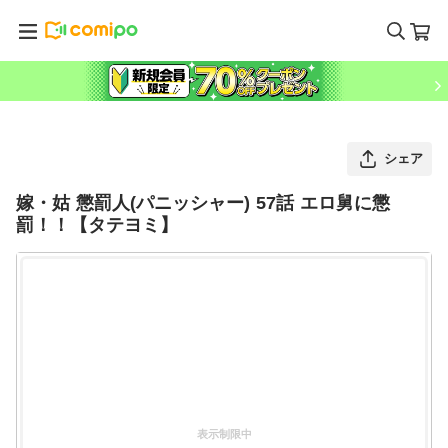
シェア
嫁・姑 懲罰人(パニッシャー) 57話 エロ舅に懲
罰！！【タテヨミ】
表示制限中