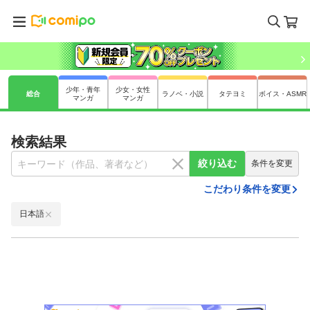
少年・青年
少女・女性
総合
ラノベ・小説
タテヨミ
ボイス・ASMR
マンガ
マンガ
検索結果
絞り込む
条件を変更
こだわり条件を変更
日本語