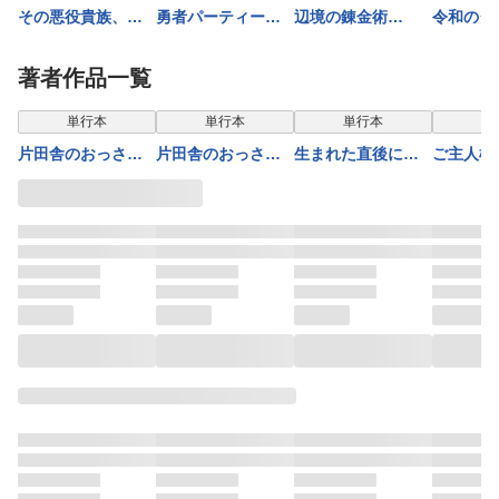
その悪役貴族、マ
勇者パーティーを
辺境の錬金術
令和のダ
マヒロインが好き
クビになったので
師 〜今更予算ゼ
すぎる ５ 〜真
故郷に帰ったら、
ロの職場に戻ると
著者作品一覧
摯な努力で最強と
メンバー全員がつ
かもう無理〜 9
なり不遇な推しキ
いてきたんだが 2
単行本
単行本
単行本
単
ャラ助けまくる〜
片田舎のおっさ
片田舎のおっさ
生まれた直後に捨
ご主人様
ん、剣聖になる外
ん、剣聖になる～
てられたけど、前
世界サバ
伝 はじまりの魔
ただの田舎の剣術
世が大賢者だった
THE COM
法剣士 3巻
師範だったのに、
ので余裕で生きて
大成した弟子たち
ます ～最強赤ち
が俺を放ってくれ
ゃん大暴走～１６
ない件～ 9
【電子書店共通特
典イラスト付】