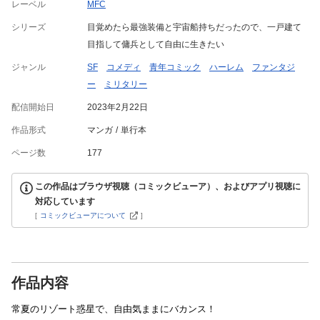
レーベル
MFC
シリーズ
目覚めたら最強装備と宇宙船持ちだったので、一戸建て
目指して傭兵として自由に生きたい
ジャンル
SF
コメディ
青年コミック
ハーレム
ファンタジ
ー
ミリタリー
配信開始日
2023年2月22日
作品形式
マンガ
単行本
ページ数
177
この作品はブラウザ視聴（コミックビューア）、およびアプリ視聴に
対応しています
[
コミックビューアについて
]
作品内容
常夏のリゾート惑星で、自由気ままにバカンス！