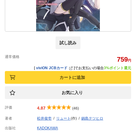
試し読み
通常価格
759
円
[
viviON JCBカード
]
でお支払いの場合
3%ポイント還元
カートに追加
お気に入り
評価
4.87
(46)
著者
松井俊壱
リュート
(作)
鍋島テツヒロ
出版社
KADOKAWA