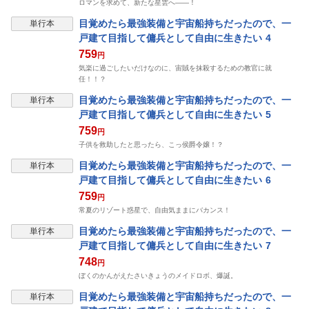
ロマンを求めて、新たな星雲へ――！
目覚めたら最強装備と宇宙船持ちだったので、一
単行本
戸建て目指して傭兵として自由に生きたい 4
759
円
気楽に過ごしたいだけなのに、宙賊を抹殺するための教官に就
任！！？
目覚めたら最強装備と宇宙船持ちだったので、一
単行本
戸建て目指して傭兵として自由に生きたい 5
759
円
子供を救助したと思ったら、こっ侯爵令嬢！？
目覚めたら最強装備と宇宙船持ちだったので、一
単行本
戸建て目指して傭兵として自由に生きたい 6
759
円
常夏のリゾート惑星で、自由気ままにバカンス！
目覚めたら最強装備と宇宙船持ちだったので、一
単行本
戸建て目指して傭兵として自由に生きたい 7
748
円
ぼくのかんがえたさいきょうのメイドロボ、爆誕。
目覚めたら最強装備と宇宙船持ちだったので、一
単行本