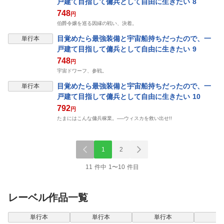
戸建て目指して傭兵として自由に生きたい 8
748
円
伯爵令嬢を巡る因縁の戦い、決着。
目覚めたら最強装備と宇宙船持ちだったので、一
単行本
戸建て目指して傭兵として自由に生きたい 9
748
円
宇宙ドワーフ、参戦。
目覚めたら最強装備と宇宙船持ちだったので、一
単行本
戸建て目指して傭兵として自由に生きたい 10
792
円
たまにはこんな傭兵稼業。──ウィスカを救い出せ!!
1
2
11 件中 1〜10 件目
レーベル作品一覧
単行本
単行本
単行本
単