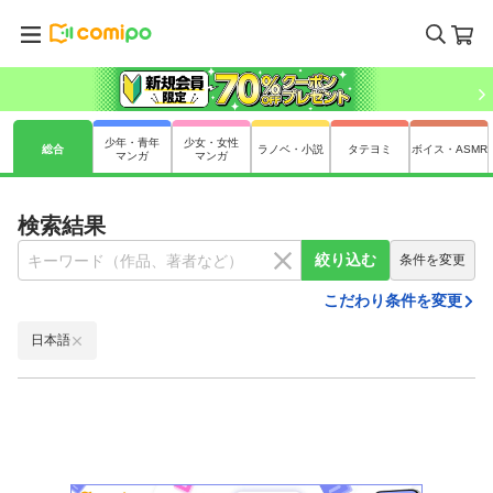
少年・青年
少女・女性
総合
ラノベ・小説
タテヨミ
ボイス・ASMR
マンガ
マンガ
検索結果
絞り込む
条件を変更
こだわり条件を変更
日本語