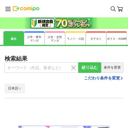
少年・青年
少女・女性
総合
ラノベ・小説
タテヨミ
ボイス・ASMR
マンガ
マンガ
検索結果
絞り込む
条件を変更
こだわり条件を変更
日本語