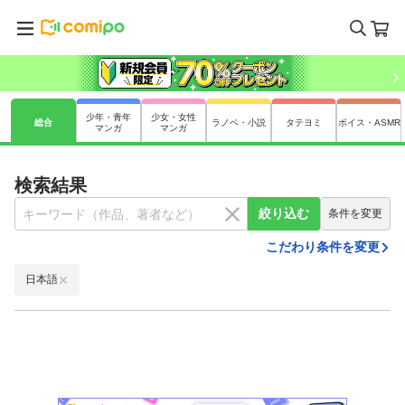
少年・青年
少女・女性
総合
ラノベ・小説
タテヨミ
ボイス・ASMR
マンガ
マンガ
検索結果
絞り込む
条件を変更
こだわり条件を変更
日本語