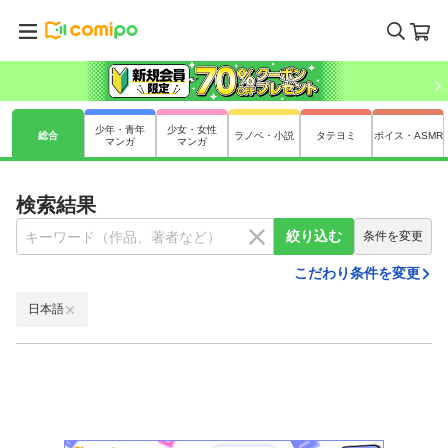
少年・青年
少女・女性
総合
ラノベ・小説
タテヨミ
ボイス・ASMR
マンガ
マンガ
検索結果
絞り込む
条件を変更
こだわり条件を変更
日本語