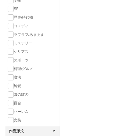
学生
SF
歴史/時代物
コメディ
ラブラブ/あまあま
ミステリー
シリアス
スポーツ
料理/グルメ
魔法
純愛
ほのぼの
百合
ハーレム
女装
作品形式