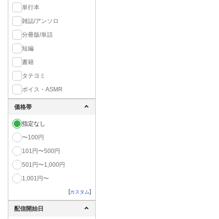
単行本
雑誌/アンソロ
分冊版/単話
短編
書籍
タテヨミ
ボイス・ASMR
価格帯
指定なし
〜100円
101円〜500円
501円〜1,000円
1,001円〜
[
]
カスタム
配信開始日