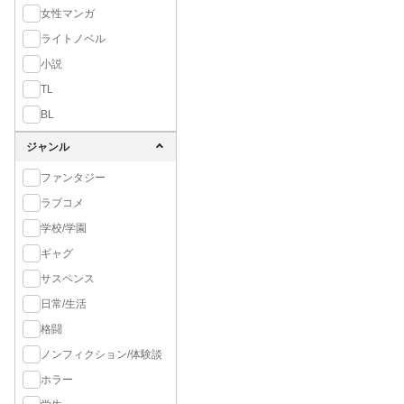
女性マンガ
ライトノベル
小説
TL
BL
ジャンル
ファンタジー
ラブコメ
学校/学園
ギャグ
サスペンス
日常/生活
格闘
ノンフィクション/体験談
ホラー