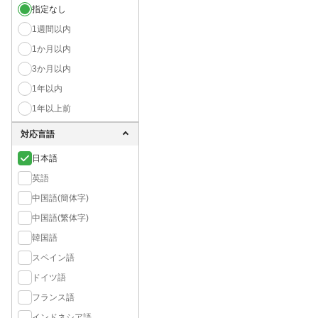
指定なし
1週間以内
1か月以内
3か月以内
1年以内
1年以上前
対応言語
日本語
英語
中国語(簡体字)
中国語(繁体字)
韓国語
スペイン語
ドイツ語
フランス語
インドネシア語