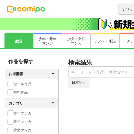
少年・青年
少女・女性
総合
ラノベ・小説
タテ
マンガ
マンガ
作品を探す
検索結果
お得情報
日本語
セール作品
無料作品
カテゴリ
少年マンガ
青年マンガ
少女マンガ