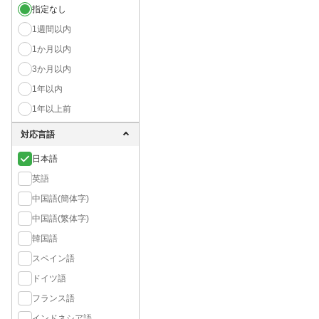
指定なし
1週間以内
1か月以内
3か月以内
1年以内
1年以上前
対応言語
日本語
英語
中国語(簡体字)
中国語(繁体字)
韓国語
スペイン語
ドイツ語
フランス語
インドネシア語