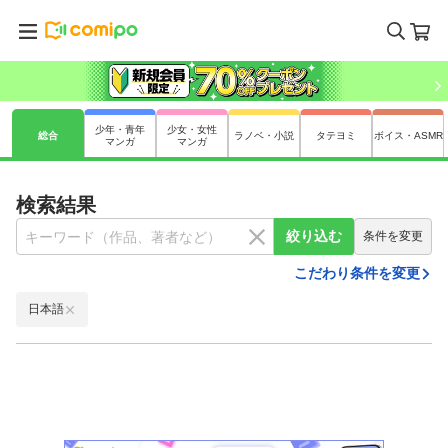
少年・青年
少女・女性
総合
ラノベ・小説
タテヨミ
ボイス・ASMR
マンガ
マンガ
検索結果
絞り込む
条件を変更
こだわり条件を変更
日本語