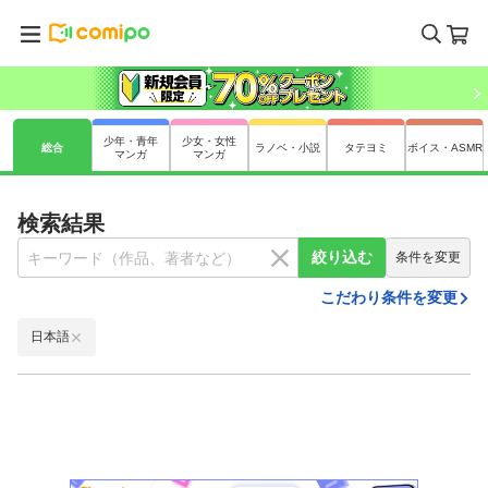
少年・青年
少女・女性
総合
ラノベ・小説
タテヨミ
ボイス・ASMR
マンガ
マンガ
検索結果
絞り込む
条件を変更
こだわり条件を変更
日本語