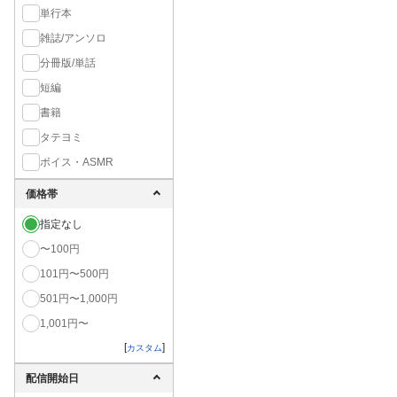
単行本
雑誌/アンソロ
分冊版/単話
短編
書籍
タテヨミ
ボイス・ASMR
価格帯
指定なし
〜100円
101円〜500円
501円〜1,000円
1,001円〜
[
]
カスタム
配信開始日