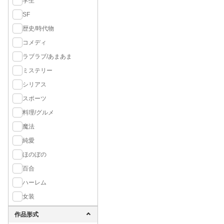
学生
SF
歴史/時代物
コメディ
ラブラブ/あまあま
ミステリー
シリアス
スポーツ
料理/グルメ
魔法
純愛
ほのぼの
百合
ハーレム
女装
作品形式