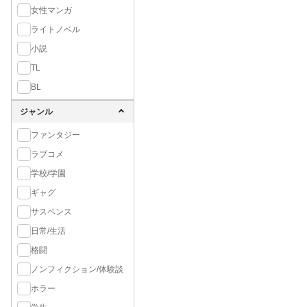
女性マンガ
ライトノベル
小説
TL
BL
ジャンル
ファンタジー
ラブコメ
学校/学園
ギャグ
サスペンス
日常/生活
格闘
ノンフィクション/体験談
ホラー