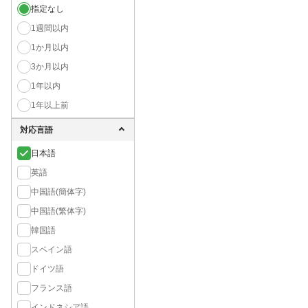
指定なし
1週間以内
1か月以内
3か月以内
1年以内
1年以上前
対応言語
日本語
英語
中国語(簡体字)
中国語(繁体字)
韓国語
スペイン語
ドイツ語
フランス語
インドネシア語