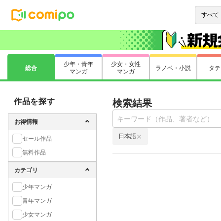
少年・青年
少女・女性
総合
ラノベ・小説
タテ
マンガ
マンガ
作品を探す
検索結果
お得情報
日本語
セール作品
無料作品
カテゴリ
少年マンガ
青年マンガ
少女マンガ