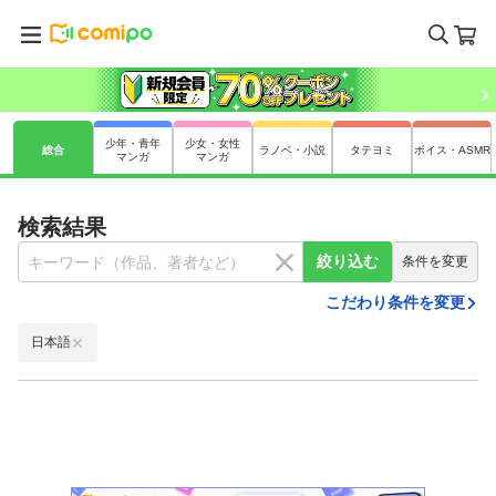
少年・青年
少女・女性
総合
ラノベ・小説
タテヨミ
ボイス・ASMR
マンガ
マンガ
検索結果
絞り込む
条件を変更
こだわり条件を変更
日本語