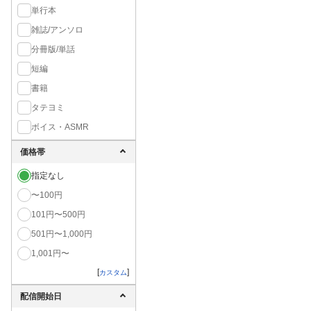
単行本
雑誌/アンソロ
分冊版/単話
短編
書籍
タテヨミ
ボイス・ASMR
価格帯
指定なし
〜100円
101円〜500円
501円〜1,000円
1,001円〜
[
]
カスタム
配信開始日