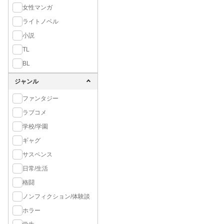
女性マンガ
ライトノベル
小説
TL
BL
ジャンル
ファンタジー
ラブコメ
学校/学園
ギャグ
サスペンス
日常/生活
格闘
ノンフィクション/体験談
ホラー