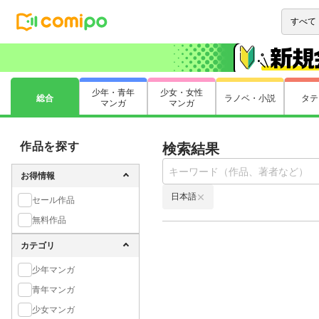
少年・青年
少女・女性
総合
ラノベ・小説
タテ
マンガ
マンガ
作品を探す
検索結果
お得情報
日本語
セール作品
無料作品
カテゴリ
少年マンガ
青年マンガ
少女マンガ