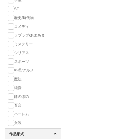
学生
SF
歴史/時代物
コメディ
ラブラブ/あまあま
ミステリー
シリアス
スポーツ
料理/グルメ
魔法
純愛
ほのぼの
百合
ハーレム
女装
作品形式