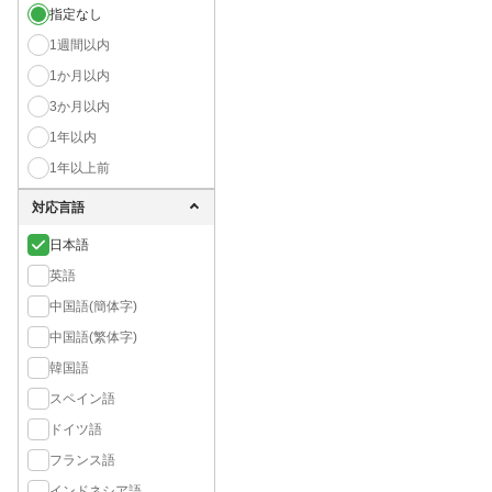
指定なし
1週間以内
1か月以内
3か月以内
1年以内
1年以上前
対応言語
日本語
英語
中国語(簡体字)
中国語(繁体字)
韓国語
スペイン語
ドイツ語
フランス語
インドネシア語