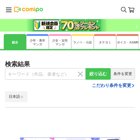
少年・青年
少女・女性
総合
ラノベ・小説
タテヨミ
ボイス・ASMR
マンガ
マンガ
検索結果
絞り込む
条件を変更
こだわり条件を変更
日本語