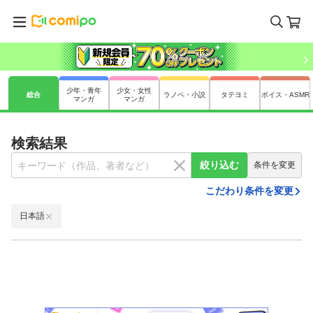
少年・青年
少女・女性
総合
ラノベ・小説
タテヨミ
ボイス・ASMR
マンガ
マンガ
検索結果
絞り込む
条件を変更
こだわり条件を変更
日本語