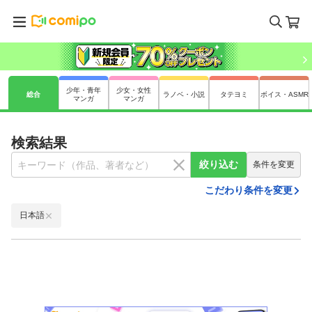
少年・青年
少女・女性
総合
ラノベ・小説
タテヨミ
ボイス・ASMR
マンガ
マンガ
検索結果
絞り込む
条件を変更
こだわり条件を変更
日本語