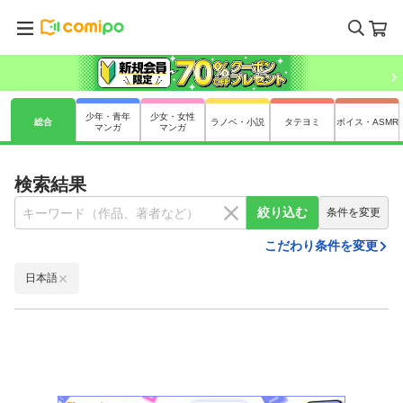
少年・青年
少女・女性
総合
ラノベ・小説
タテヨミ
ボイス・ASMR
マンガ
マンガ
検索結果
絞り込む
条件を変更
こだわり条件を変更
日本語