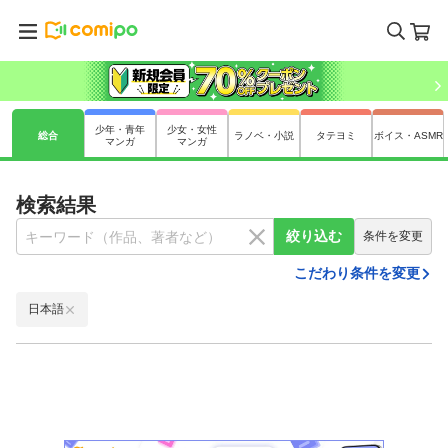
少年・青年
少女・女性
総合
ラノベ・小説
タテヨミ
ボイス・ASMR
マンガ
マンガ
検索結果
絞り込む
条件を変更
こだわり条件を変更
日本語