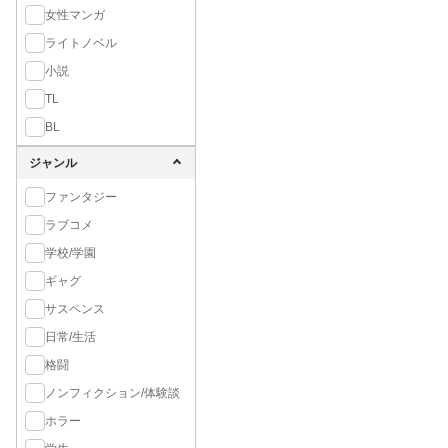
女性マンガ
ライトノベル
小説
TL
BL
ジャンル
ファンタジー
ラブコメ
学校/学園
ギャグ
サスペンス
日常/生活
格闘
ノンフィクション/体験談
ホラー