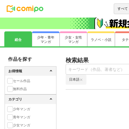
少年・青年
少女・女性
総合
ラノベ・小説
タテ
マンガ
マンガ
作品を探す
検索結果
お得情報
日本語
セール作品
無料作品
カテゴリ
少年マンガ
青年マンガ
少女マンガ