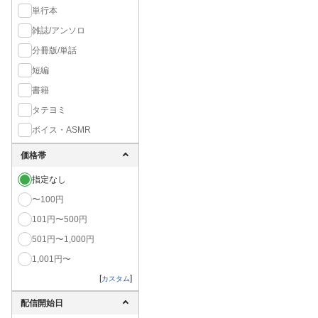
単行本
雑誌/アンソロ
分冊版/単話
短編
書籍
タテヨミ
ボイス・ASMR
価格帯
指定なし
〜100円
101円〜500円
501円〜1,000円
1,001円〜
[
]
カスタム
配信開始日