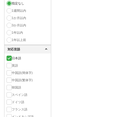
指定なし
1週間以内
1か月以内
3か月以内
1年以内
1年以上前
対応言語
日本語
英語
中国語(簡体字)
中国語(繁体字)
韓国語
スペイン語
ドイツ語
フランス語
インドネシア語