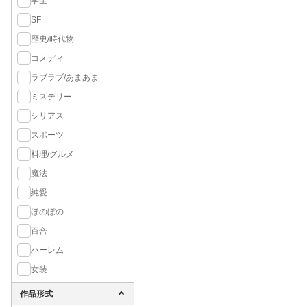
学生
SF
歴史/時代物
コメディ
ラブラブ/あまあま
ミステリー
シリアス
スポーツ
料理/グルメ
魔法
純愛
ほのぼの
百合
ハーレム
女装
作品形式