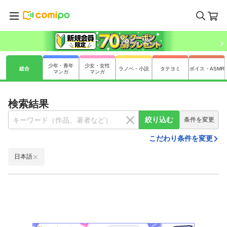
少年・青年
少女・女性
総合
ラノベ・小説
タテヨミ
ボイス・ASMR
マンガ
マンガ
検索結果
絞り込む
条件を変更
こだわり条件を変更
日本語