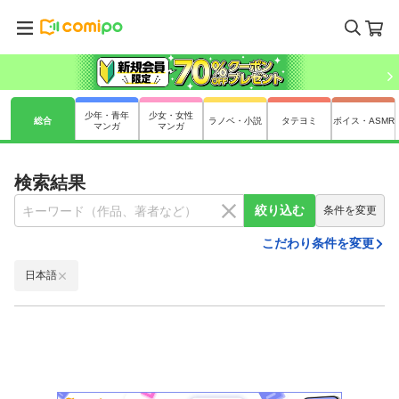
少年・青年
少女・女性
総合
ラノベ・小説
タテヨミ
ボイス・ASMR
マンガ
マンガ
検索結果
絞り込む
条件を変更
こだわり条件を変更
日本語