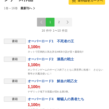
全作品をカートへ
1巻～16巻
最新刊へ
1
2
16 件中 1〜10 件目
オーバーロード1 不死者の王
書籍
1,100
円
ネットで圧倒的人気を誇るWEB小説が堂々書籍化!!
オーバーロード2 漆黒の戦士
書籍
1,100
円
オンラインゲームのサービス終了とともに異世界に転移！ さえない
青年が大魔法使いに！
オーバーロード3 鮮血の戦乙女
書籍
1,100
円
ナザリック地下大墳墓が揺れる第3巻。
オーバーロード4 蜥蜴人の勇者たち
書籍
1,100
円