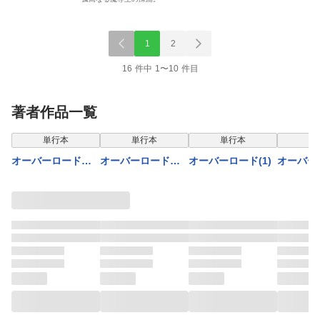
1
2
16 件中 1〜10 件目
著者作品一覧
単行本
単行本
単行本
単
オーバーロード
オーバーロード
オーバーロード(1)
オーバー
＜新＞世界編 3
＜新＞世界編 4
死者のOh