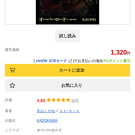
試し読み
通常価格
1,320
円
[
viviON JCBカード
]
でお支払いの場合
3%ポイント還元
カートに追加
お気に入り
評価
4.88
(17)
著者
丸山くがね
ｓｏ−ｂｉｎ
出版社
KADOKAWA
シリーズ
オーバーロード