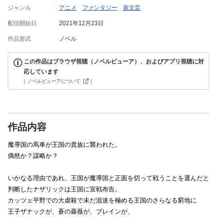
ジャンル
アニメ
ファンタジー
新文芸
配信開始日
2021年12月23日
作品形式
ノベル
この作品はブラウザ視聴（ノベルビューア）、およびアプリ視聴に対
応しています
[
ノベルビューアについて
]
作品内容
魔導国の馬車が王国の貴族に襲われた。
偶然か？謀略か？
いかなる理由であれ、王国が魔導国と正面を切って戦うことを選んだと
判断したナザリックは王国に宣戦布告。
カッツェ平野での大虐殺で未だ混迷を極める王国のさらなる窮地に
王子ザナックが、蒼の薔薇が、ブレインが、