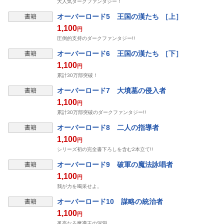
大人気ダークファンタジー！
オーバーロード5 王国の漢たち ［上］
書籍
1,100
円
圧倒的支持のダークファンタジー!!
オーバーロード6 王国の漢たち ［下］
書籍
1,100
円
累計30万部突破！
オーバーロード7 大墳墓の侵入者
書籍
1,100
円
累計30万部突破のダークファンタジー!!
オーバーロード8 二人の指導者
書籍
1,100
円
シリーズ初の完全書下ろしを含む2本立て!!
オーバーロード9 破軍の魔法詠唱者
書籍
1,100
円
我が力を喝采せよ。
オーバーロード10 謀略の統治者
書籍
1,100
円
孤高なる魔導王の深淵。