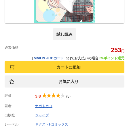
試し読み
通常価格
253
円
[
viviON JCBカード
]
でお支払いの場合
3%ポイント還元
カートに追加
お気に入り
評価
3.8
(5)
著者
ナガトカヨ
出版社
ジャイブ
レーベル
ネクストFコミックス