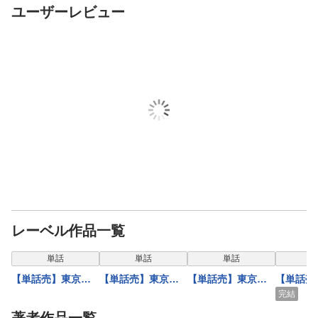
ユーザーレビュー
レーベル作品一覧
単話
単話
単話
【単話売】東京ス
【単話売】東京ス
【単話売】東京ス
【単話売
ーパーシーク
ーパーシーク
ーパーシーク
手だまに
完結
様！！ 47話
様！！ 41話
様！！ 42話
日々