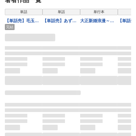
著者作品一覧
単話
単話
単行本
【単話売】毛玉に
【単話売】あずき
大正新婚浪漫～軍
【単話売
手だまにとられる
の地！ 82話
人さまは初心な妻
の地！ 9
完結
日々
を執着純愛で染め
上げたい～4