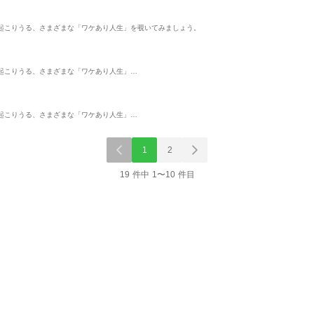
起こりうる、さまざまな「ワケあり人生」を覗いてみましょう。
起こりうる、さまざまな「ワケあり人生」…
起こりうる、さまざまな「ワケあり人生」…
1
2
19 件中 1〜10 件目
表示制限中
表示制
単話
単話
単話
 7巻
ひだまりの里 【分冊
奴隷嫁 分冊版 3巻
ひだまりの里
版】13話
版】5話
スキマ
ビーグリー
スキマ
川島れいこ
川島れいこ
川島れいこ