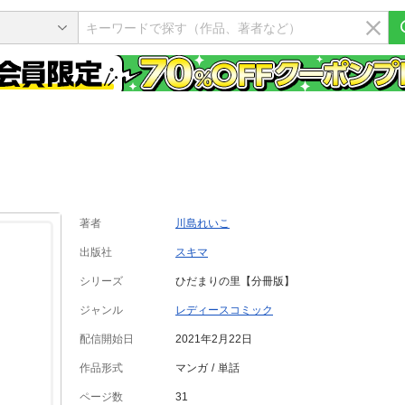
著者
川島れいこ
出版社
スキマ
シリーズ
ひだまりの里【分冊版】
ジャンル
レディースコミック
配信開始日
2021年2月22日
作品形式
マンガ
単話
ページ数
31