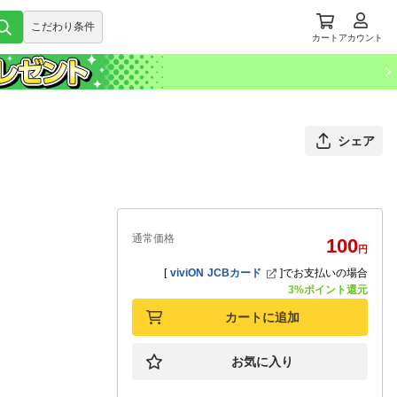
こだわり条件
カート
アカウント
シェア
通常価格
100
円
[
viviON JCBカード
]
でお支払いの場合
3%ポイント還元
カートに追加
お気に入り