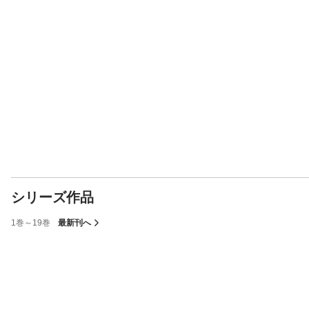
シリーズ作品
1巻～19巻
最新刊へ
表示制限中