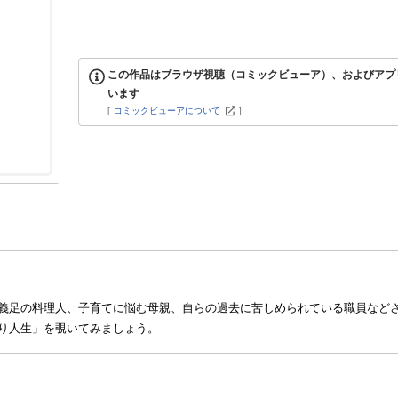
この作品はブラウザ視聴（コミックビューア）、およびアプ
います
[
コミックビューアについて
]
義足の料理人、子育てに悩む母親、自らの過去に苦しめられている職員など
り人生」を覗いてみましょう。