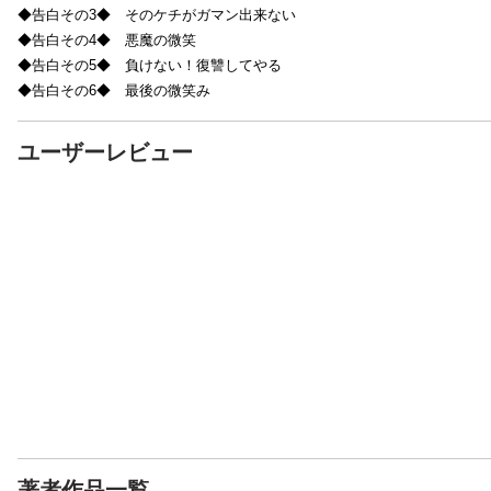
◆告白その3◆ そのケチがガマン出来ない
◆告白その4◆ 悪魔の微笑
◆告白その5◆ 負けない！復讐してやる
◆告白その6◆ 最後の微笑み
ユーザーレビュー
著者作品一覧