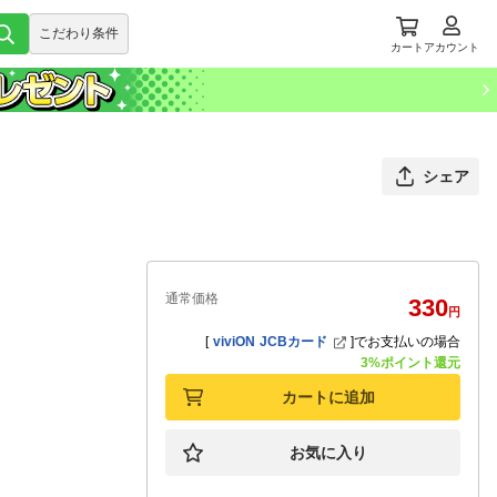
こだわり条件
カート
アカウント
シェア
通常価格
330
円
[
viviON JCBカード
]
でお支払いの場合
3%ポイント還元
カートに追加
お気に入り