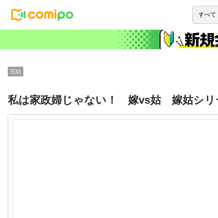
完結
私は家政婦じゃない！ 嫁vs姑 嫁姑シリ