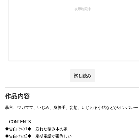
表示制限中
試し読み
作品内容
暴言、ワガママ、いじめ、身勝手、妄想、いじわる小姑などがオンパレー
―CONTENTS―
◆告白その1◆ 崩れた積み木の家
◆告白その2◆ 定期電話が鬱陶しい