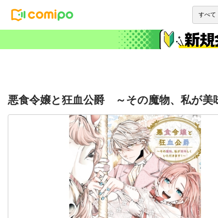
悪食令嬢と狂血公爵 ～その魔物、私が美