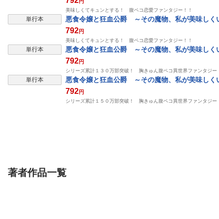
792
円
美味しくてキュンとする！ 腹ペコ恋愛ファンタジー！！
悪食令嬢と狂血公爵 ～その魔物、私が美味しく
単行本
792
円
美味しくてキュンとする！ 腹ペコ恋愛ファンタジー！！
悪食令嬢と狂血公爵 ～その魔物、私が美味しく
単行本
792
円
シリーズ累計１３０万部突破！ 胸きゅん腹ペコ異世界ファンタジー
悪食令嬢と狂血公爵 ～その魔物、私が美味しく
単行本
792
円
シリーズ累計１５０万部突破！ 胸きゅん腹ペコ異世界ファンタジー
著者作品一覧
単行本
単行本
雑誌/アン
没落令嬢の悪党賛歌
水無月家の許嫁 ～十
ＡＲＴＥＭＩＳ
2【電子限定特典付き】
六歳の誕生日、本家の
ｙ ｓｉｒｉｕ