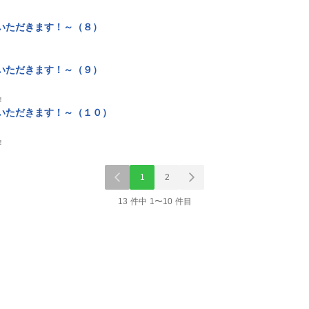
いただきます！～（８）
いただきます！～（９）
！
いただきます！～（１０）
！
1
2
13 件中 1〜10 件目
ソロ
雑誌/アンソロ
単話
単話
 ｂ
ＡＲＴＥＭＩＳ ｂ
没落令嬢の悪党賛歌
没落令嬢の悪
ｓ Ｖｏ
ｙ ｓｉｒｉｕｓ Ｖｏ
【単話】１４
【単話】１３