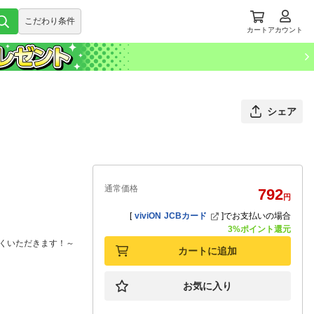
こだわり条件
カート
アカウント
シェア
通常価格
792
円
[
viviON JCBカード
]
でお支払いの場合
3%ポイント還元
くいただきます！～
カートに追加
お気に入り