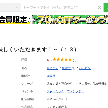
味しくいただきます！～（１３）
評価
4.8
(5)
著者
水辺チカ
星彼方
(作)
ペペロン
出版社
講談社
シリーズ
悪食令嬢と狂血公爵 ～その魔物、私が美味し
ジャンル
少女コミック
ファンタジー
配信開始日
2026年6月30日
作品形式
マンガ
単行本