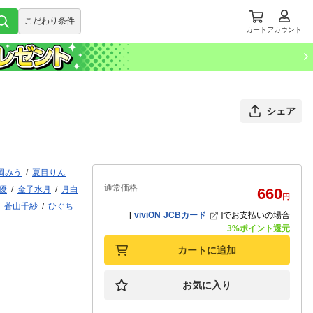
こだわり条件
カート
アカウント
シェア
岡みう
夏目りん
通常価格
優
金子水月
月白
660
円
蒼山千紗
ひぐち
[
viviON JCBカード
]
でお支払いの場合
3%ポイント還元
カートに追加
お気に入り