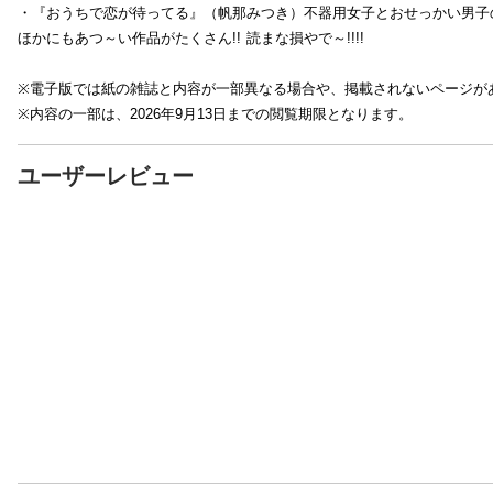
・『おうちで恋が待ってる』（帆那みつき）不器用女子とおせっかい男子
ほかにもあつ～い作品がたくさん!! 読まな損やで～!!!!
※電子版では紙の雑誌と内容が一部異なる場合や、掲載されないページが
※内容の一部は、2026年9月13日までの閲覧期限となります。
ユーザーレビュー