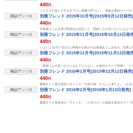
440
円
１０００Ｐ超とますますアツい真夏の別フレ！ 表紙＆巻頭カラーの『青
別冊フレンド 2015年10月号[2015年9月12日発売
雑誌/アンソロ
440
円
中島健人くん主演で映画化が決定した『黒崎くんの言いなりになんて
別冊フレンド 2015年11月号[2015年10月13日発売
雑誌/アンソロ
440
円
いよいよ10月17日(土)に映画が公開される南波あつこ先生の『先
別冊フレンド 2015年12月号[2015年11月13日発売
雑誌/アンソロ
440
円
『黒崎くんの言いなりになんてならない』が巻頭カラーで登場！ Ｋ
別冊フレンド 2016年1月号[2015年12月12日発売
雑誌/アンソロ
440
円
最新ＫＣ２巻が発売スタートの『午前０時、キスしに来てよ』（みき
別冊フレンド 2016年2月号[2016年1月13日発売]
雑誌/アンソロ
440
円
最新ＫＣ６巻発売の『ＰとＪＫ』（三次マキ）が表紙＆巻頭カラーで