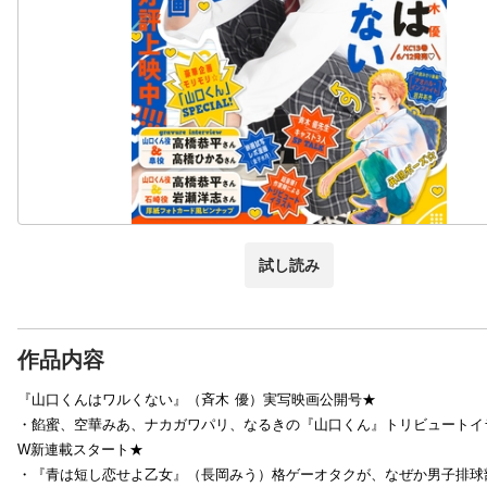
試し読み
作品内容
『山口くんはワルくない』（斉木 優）実写映画公開号★
・餡蜜、空華みあ、ナカガワパリ、なるきの『山口くん』トリビュートイラ
W新連載スタート★
・『青は短し恋せよ乙女』（長岡みう）格ゲーオタクが、なぜか男子排球部