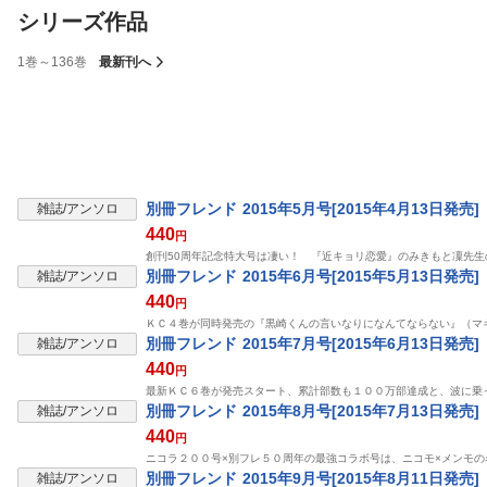
シリーズ作品
1巻～136巻
最新刊へ
別冊フレンド 2015年5月号[2015年4月13日発売]
雑誌/アンソロ
440
円
創刊50周年記念特大号は凄い！ 『近キョリ恋愛』のみきもと凜先生
別冊フレンド 2015年6月号[2015年5月13日発売]
雑誌/アンソロ
440
円
ＫＣ４巻が同時発売の『黒崎くんの言いなりになんてならない』（マ
別冊フレンド 2015年7月号[2015年6月13日発売]
雑誌/アンソロ
440
円
最新ＫＣ６巻が発売スタート、累計部数も１００万部達成と、波に乗
別冊フレンド 2015年8月号[2015年7月13日発売]
雑誌/アンソロ
440
円
ニコラ２００号×別フレ５０周年の最強コラボ号は、ニコモ×メンモ
別冊フレンド 2015年9月号[2015年8月11日発売]
雑誌/アンソロ