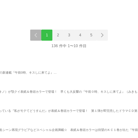
1
2
3
4
5
136 件中 1〜10 件目
の新連載『午前0時、キスしに来てよ』…
キノ）が顎クイ表紙＆巻頭カラーで登場！ 早くも大反響の『午前０時、キスしに来てよ』（みきも
っている『私がモテてどうすんだ』が表紙＆巻頭カラーで登場！ 第１弾が即完売したドラマＣＤ第
の名シーン再現グラビアなどスペシャル企画満載☆ 表紙＆巻頭カラーは待望のＫＣ１巻が出た『午