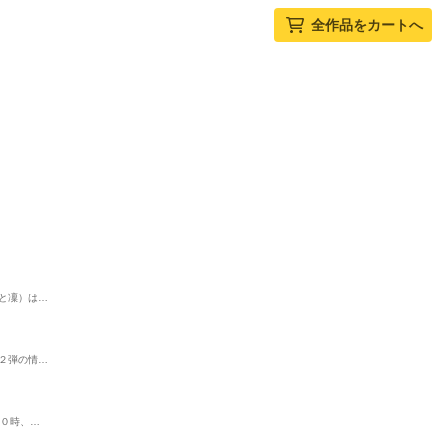
全作品をカートへ
と凜）は…
２弾の情…
前０時、…