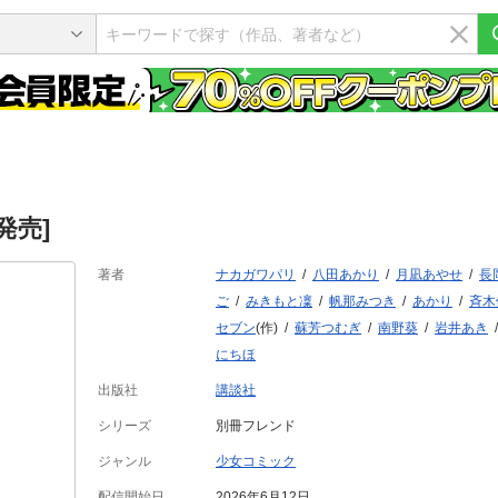
発売]
著者
ナカガワパリ
八田あかり
月凪あやせ
長
ご
みきもと凜
帆那みつき
あかり
斉木
セブン
(作)
蘇芳つむぎ
南野葵
岩井あき
にちほ
出版社
講談社
シリーズ
別冊フレンド
ジャンル
少女コミック
配信開始日
2026年6月12日