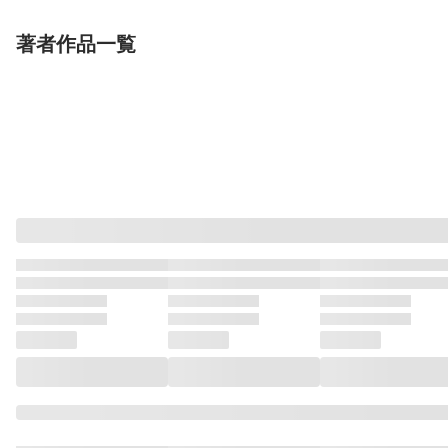
著者作品一覧
表示制限中
表示制限
単行本
雑誌/アンソロ
単話
SNSでHな募集してみた
別冊フレンド 2026年8
隣国の姫君に脅
話（合本版）9
月号[2026年7月13日発
媚薬を作ったら
Vスクロールコミックス
売]
講談社
執着王子ができ
モバイルメディア
あかり
やぶさか
ナカガワパリ
月凪あやせ
白詰はる
月白セ
２
他
完結
完結