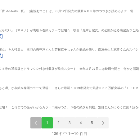
 Ao-Natsu 夏』（南波あつこ）は、８月12日発売の最新ＫＣ５巻のつづきが読めるよ☆ 電…
]
ならない』（マキノ）が表紙＆巻頭カラーで登場☆ 映画『先輩と彼女』の公開が迫る南波あつこ先
]
輩と彼女』を大特集☆ 主演の志尊淳くんと芳根京子ちゃんが表紙を飾り、南波先生と志尊くんのスペシ
]
Ｃ５巻の通常版とドラマＣＤ付き特装版が発売スタート、来年２月27日には映画公開と、何かと話
]
もと凜）が表紙＆巻頭カラーで登場！ さらに最新ＫＣ19巻発売で累計５５５万部突破の『Ｌ・Ｄ
登場！ これまでの話がわかるカラー口絵がつき、６巻の続きも掲載、別冊まんがふろくに第１話を
1
2
3
4
5
136 件中 1〜10 件目