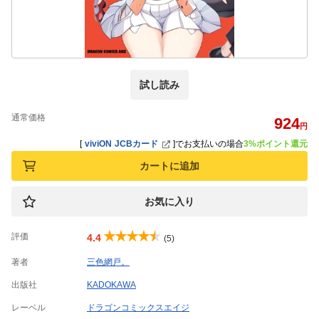
試し読み
通常価格
924
円
[
viviON JCBカード
]
でお支払いの場合
3%ポイント還元
カートに追加
お気に入り
評価
4.4
(5)
著者
三色網戸。
出版社
KADOKAWA
レーベル
ドラゴンコミックスエイジ