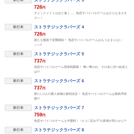
ストラテジックラバーズ 3
単行本
726
円
チェックメイトはほど遠く…。色恋サバイバルゲームはさらなるカオ
スへ！
ストラテジックラバーズ 4
単行本
726
円
新たな盤面で逆襲開始！ 色恋サバイバルゲームはもう止まらない
――!!
ストラテジックラバーズ 5
単行本
737
円
色恋サバイバルゲーム団体戦開幕！ 奪い奪われ、その末に待つ結末と
は!?
ストラテジックラバーズ 6
単行本
737
円
新たに2人の愛人候補が参戦決定！ 色恋サバイバルゲームは無秩序状
態!?
ストラテジックラバーズ 7
単行本
759
円
色恋サバイバルゲームも中盤戦！ ついに“忌み子”の真相が明らかに!?
ストラテジックラバーズ 8
単行本