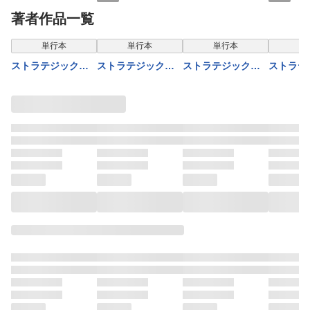
す【共和国
きますか
著者作品一覧
編】 ０２
単行本
単行本
単行本
単
ストラテジックラ
ストラテジックラ
ストラテジックラ
ストラテ
バーズ 10
バーズ 1
バーズ 2
バーズ 3