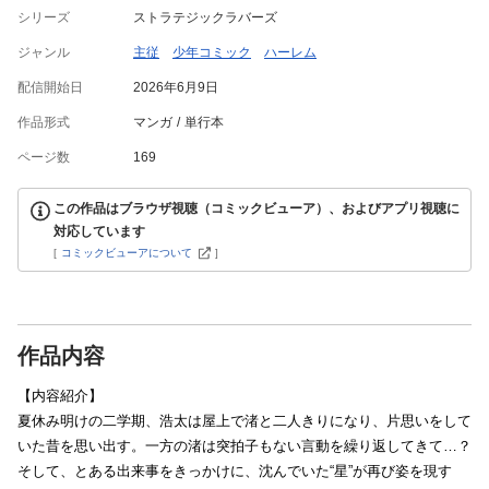
シリーズ
ストラテジックラバーズ
ジャンル
主従
少年コミック
ハーレム
配信開始日
2026年6月9日
作品形式
マンガ
単行本
ページ数
169
この作品はブラウザ視聴（コミックビューア）、およびアプリ視聴に
対応しています
[
コミックビューアについて
]
作品内容
【内容紹介】
夏休み明けの二学期、浩太は屋上で渚と二人きりになり、片思いをして
いた昔を思い出す。一方の渚は突拍子もない言動を繰り返してきて…？
そして、とある出来事をきっかけに、沈んでいた“星”が再び姿を現す