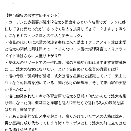
――。
【担当編集のおすすめポイント】
・ガーデンに赤菱要が襲来!?浩太を監査するという名目でガーデンに移
住してきた要だったが、さっそく浩太を挑発してきて…？ますます賑や
かになるミストレス達との生活も要チェック♪
・浅見の代わりに未愛の保護者参観に来た浩太！クラスメイト達は未愛
と浩太の関係に興味津々で…？そんな中、未愛の爆弾発言によりクラス
メイト達はさらに大盛り上がり!?
・夏休みのリゾートでの一件以降、渚の言動や行動はますます支離滅裂
に…。浩太の彼女になりたい、という告白めいた発言の真意とは!?
・渚の母親・斑鳩叶が登場！彼女は渚を星架だと認識していて、東山に
並々ならぬ執着を抱いている。闇だらけの斑鳩家、そして東山家の実態
が明らかに…!!
・渚に触発されたアキが体育倉庫で浩太を誘惑！何だかんだで浩太も乗
り気になった所に亜莉亜と摩耶も乱入!?汗だくで乱れる3人の妖艶な姿
は見逃し厳禁です！
・とある決定的な出来事が起こり、戻りかけていた本来の人格は沈み、
再び星架に成り代わってしまう渚！ラスボスとして浩太の前に立ちはだ
かる渚は必見です!!