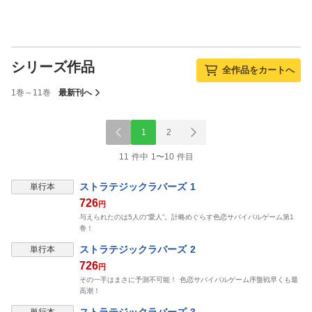
シリーズ作品
全作品をカートへ
1巻～11巻
最新刊へ
1
2
11 件中 1〜10 件目
ストラテジックラバーズ 1
単行本
726
円
与えられたのは5人の“愛人”。計略めぐらす色恋サバイバルゲーム第1
巻！
ストラテジックラバーズ 2
単行本
726
円
その一手はまさに予測不可能！ 色恋サバイバルゲーム序盤戦早くも最
高潮！