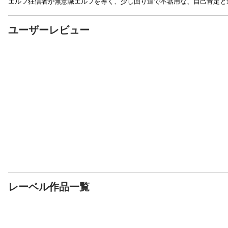
エルフ狂信者が無意識エルフを導く、少し回り道で不器用な、自己肯定と
ユーザーレビュー
レーベル作品一覧
単行本
単行本
単行本
レベル1から始まる召喚
異世界転移したら愛犬
エロいスキルで