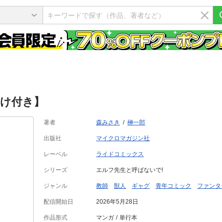
まけ付き】
著者
森みさき
榊一郎
出版社
マイクロマガジン社
レーベル
ライドコミックス
シリーズ
エルフ先生と呼ばないで!
ジャンル
教師
獣人
ギャグ
青年コミック
ファンタ
配信開始日
2026年5月28日
作品形式
マンガ
単行本