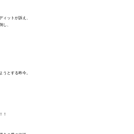
ディットが訴え、
倒し、
ようとする昨今。
！！