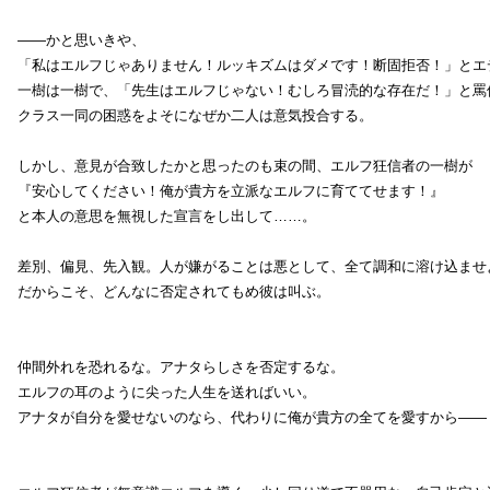
――かと思いきや、
「私はエルフじゃありません！ルッキズムはダメです！断固拒否！」とエ
一樹は一樹で、「先生はエルフじゃない！むしろ冒涜的な存在だ！」と罵
クラス一同の困惑をよそになぜか二人は意気投合する。
しかし、意見が合致したかと思ったのも束の間、エルフ狂信者の一樹が
『安心してください！俺が貴方を立派なエルフに育ててせます！』
と本人の意思を無視した宣言をし出して……。
差別、偏見、先入観。人が嫌がることは悪として、全て調和に溶け込ませ
だからこそ、どんなに否定されてもめ彼は叫ぶ。
仲間外れを恐れるな。アナタらしさを否定するな。
エルフの耳のように尖った人生を送ればいい。
アナタが自分を愛せないのなら、代わりに俺が貴方の全てを愛すから――