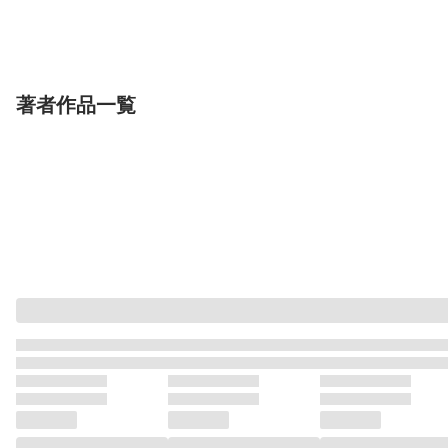
無双 THE COMIC 9
が最強になりました 〜
無双 THE COM
マイクロマガジン社
シルバーフェンリルと
マイクロマガジン社
マイクロマガジン
七桃りお
白石新
他
一花ハナ
龍央
他
薬味紅生姜
まさ
俺が異世界暮らしを始
めたら〜 THE COMIC
7【電子もふもふ特典付
著者作品一覧
き】
単行本
単行本
雑誌/アン
転生前は男だったので
転生前は男だったので
お兄ちゃんはお
逆ハーレムはお断りし
逆ハーレムはお断りし
い！ 公式アン
ております 完璧淑女
アース・スター エンターテイメント
ております 完璧淑女
アース・スター エンターテイメント
コミック
一迅社
森みさき
森下りんご
他
森みさき
森下りんご
他
なもり
いずみべ
への道６【電子書店共
への道３【電子書店共
完結
通特典イラスト付】
通特典イラスト付】