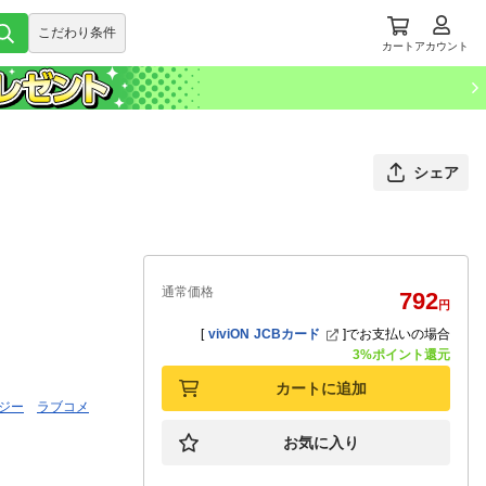
こだわり条件
カート
アカウント
シェア
通常価格
792
円
[
viviON JCBカード
]
でお支払いの場合
3%ポイント還元
カートに追加
ジー
ラブコメ
お気に入り