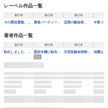
レーベル作品一覧
単行本
単行本
単行本
単
その悪役貴族、マ
勇者パーティーを
辺境の錬金術
今夜コイ
マヒロインが好き
クビになったので
師 〜今更予算ゼ
リーで逢
すぎる ５ 〜真
故郷に帰ったら、
ロの職場に戻ると
う 2
著者作品一覧
摯な努力で最強と
メンバー全員がつ
かもう無理〜 9
なり不遇な推しキ
いてきたんだが 2
単行本
単行本
単行本
単
ャラ助けまくる〜
転生しました、サ
悪役令嬢に転生し
元宮廷錬金術師の
加護なし
ラナ・キンジェで
たと思ったら、シ
私、辺境でのんび
さな村 
完結
す。ごきげんよ
ンデレラの義姉で
り領地開拓はじめ
地運営を
う。 ～優雅なス
した ～シンデレラ
ます！ 4 ～婚約
ょう！〜 
ローライフで大忙
オタクの異世界転
破棄に追放までセ
し～４【電子書店
生～ 8巻
ットでしてくれる
共通特典イラスト
んですか？～
付】