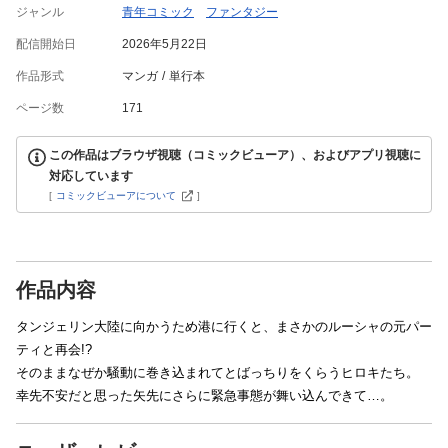
ジャンル
青年コミック
ファンタジー
配信開始日
2026年5月22日
作品形式
マンガ
単行本
ページ数
171
この作品はブラウザ視聴（コミックビューア）、およびアプリ視聴に
対応しています
[
コミックビューアについて
]
作品内容
タンジェリン大陸に向かうため港に行くと、まさかのルーシャの元パー
ティと再会!?
そのままなぜか騒動に巻き込まれてとばっちりをくらうヒロキたち。
幸先不安だと思った矢先にさらに緊急事態が舞い込んできて…。