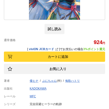
試し読み
通常価格
924
円
[
viviON JCBカード
]
でお支払いの場合
3%ポイント還元
カートに追加
お気に入り
著者
倭ヒナ
ぷにちゃん
(作)
匈歌ハトリ
出版社
KADOKAWA
レーベル
MFC
シリーズ
完全回避ヒーラーの軌跡