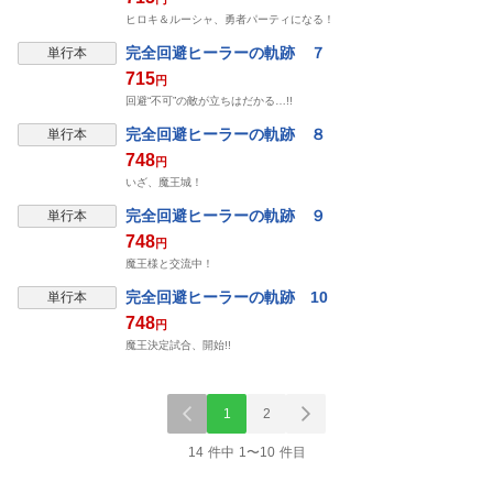
ヒロキ＆ルーシャ、勇者パーティになる！
完全回避ヒーラーの軌跡 ７
単行本
715
円
回避“不可”の敵が立ちはだかる…!!
完全回避ヒーラーの軌跡 ８
単行本
748
円
いざ、魔王城！
完全回避ヒーラーの軌跡 ９
単行本
748
円
魔王様と交流中！
完全回避ヒーラーの軌跡 10
単行本
748
円
魔王決定試合、開始!!
1
2
14 件中 1〜10 件目