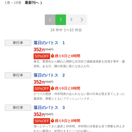
1巻～19巻
最新刊へ
1
2
19 件中 1〜10 件目
落日のパトス 1
単行本
352
704
円
円
残り6日と8時間
50%OFF
東京。繁華街から離れた閑静な住宅街で連載漫画家を目指す青年・藤
原秋。ある日、隣の部屋に新たな住人が引…
落日のパトス 2
単行本
352
704
円
円
残り6日と8時間
50%OFF
かつての恩師・仲井間真のあられもない夜の行為を覗き見てしまった
藤原秋。興奮とともにフラッシュバックす…
落日のパトス 3
単行本
352
704
円
円
残り6日と8時間
50%OFF
海へとやってきた藤原と仲井間。仲井間の水着姿を見て興奮を抑えき
れない藤原は、欲望のままに一つのお願い…