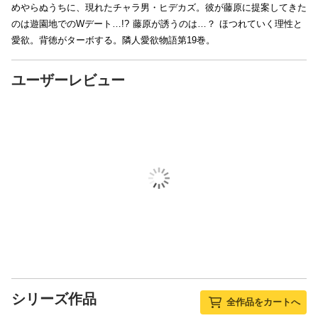
めやらぬうちに、現れたチャラ男・ヒデカズ。彼が藤原に提案してきた
のは遊園地でのWデート…!? 藤原が誘うのは…？ ほつれていく理性と
愛欲。背徳がターボする。隣人愛欲物語第19巻。
ユーザーレビュー
シリーズ作品
全作品をカートへ