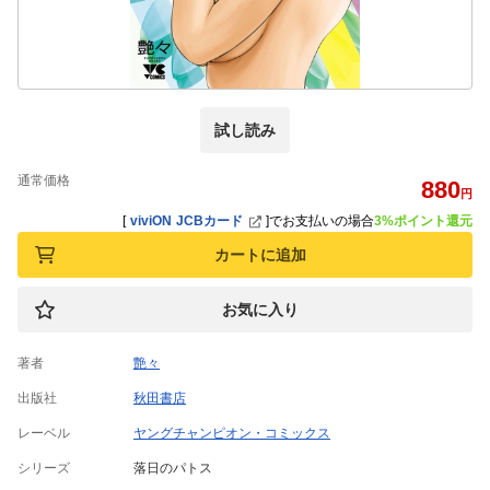
試し読み
通常価格
880
円
[
viviON JCBカード
]
でお支払いの場合
3%ポイント還元
カートに追加
お気に入り
著者
艶々
出版社
秋田書店
レーベル
ヤングチャンピオン・コミックス
シリーズ
落日のパトス