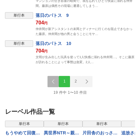
マンションの空き部屋の暗闇で、我を忘れてひとり快楽に溺れる仲井
間。藤原は偶然その現場に遭遇してしまう…
落日のパトス 9
単行本
704
円
仲井間が新アシスタントの末岡とディナーに行くのを阻止できなかっ
た藤原。仲井間が他の男と会うことにモヤ…
落日のパトス 10
単行本
704
円
文明が生み出した玩具を使って1人快感に溺れる仲井間…。そこに藤原
が訪れることによって事態は急変。2人…
1
2
19 件中 1〜10 件目
レーベル作品一覧
表示制限中
単行本
単行本
単行本
単
もうやめて回復し
異世界NTR～親友
片田舎のおっさ
追放され
ないで賢者様！
のオンナを最強ス
ん、剣聖になる～
スキルを