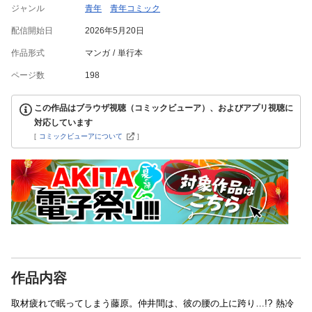
ジャンル
青年
青年コミック
配信開始日
2026年5月20日
作品形式
マンガ
単行本
ページ数
198
この作品はブラウザ視聴（コミックビューア）、およびアプリ視聴に
対応しています
[
コミックビューアについて
]
作品内容
取材疲れで眠ってしまう藤原。仲井間は、彼の腰の上に跨り…!? 熱冷