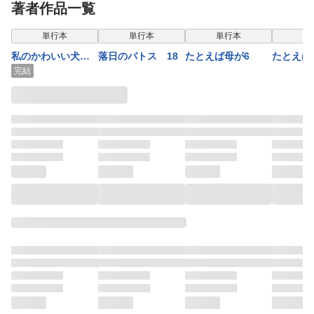
著者作品一覧
【秋田書店版】 1
キルで堕とす方法
ただの田舎の剣術
た俺が、
～【電子単行
師範だったのに、
界で2周
表示制限中
表示
単行本
単行本
単行本
単
本】 9
大成した弟子たち
子単行本
私のかわいい犬だ
落日のパトス 18
たとえば母が6
たとえば
が俺を放ってくれ
から 3
完結
ない件～ 9