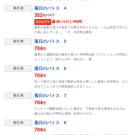
落日のパトス 4
単行本
352
704
円
円
残り6日と8時間
50%OFF
藤原の提案を受け水着姿で仕事を手伝うまさみ。二人は浴室で淫らな
行為に及んでいき…。一方、仲井間は隣室…
落日のパトス 5
単行本
704
円
藤原から連載決定の報告を受けた仲井間は酔ってマンションの空室に
入ってしまう。暗がりの中、求め合い、暴…
落日のパトス 6
単行本
704
円
別々で旅行に来た熱海で劇的な再会を果たした藤原と仲井間は、なり
ゆきで二人っきりの家族風呂に入ることに…
落日のパトス 7
単行本
704
円
ディナーで酩酊状態になった藤原を、下着姿で彼を誘惑するまさみ。
歯止めが効かず理性は崩壊。欲望のたがが…
落日のパトス 8
単行本
704
円