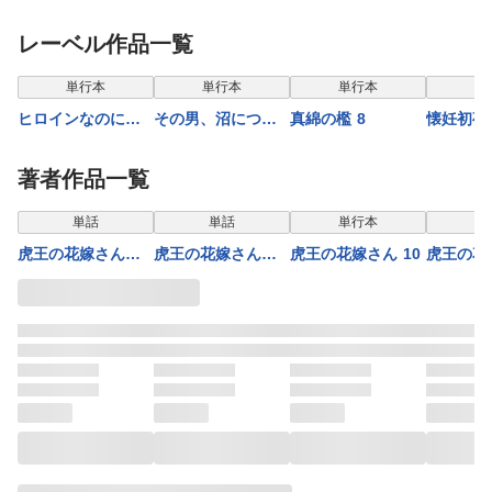
レーベル作品一覧
単行本
単行本
単行本
ヒロインなのに、
その男、沼につ
真綿の檻 8
懐妊初夜
イケメンアイドル♂
き。 6
社長は求
になりました!?
緩めない
著者作品一覧
【電子版限定カラ
クロ】 2
ーイラスト特典付
単話
単話
単行本
単
き】 7
虎王の花嫁さん
虎王の花嫁さん
虎王の花嫁さん 10
虎王の花
【マイクロ】 40
【マイクロ】 41