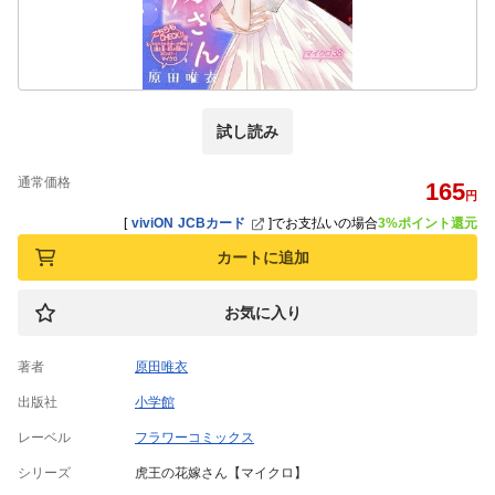
試し読み
通常価格
165
円
[
viviON JCBカード
]
でお支払いの場合
3%ポイント還元
カートに追加
お気に入り
著者
原田唯衣
出版社
小学館
レーベル
フラワーコミックス
シリーズ
虎王の花嫁さん【マイクロ】