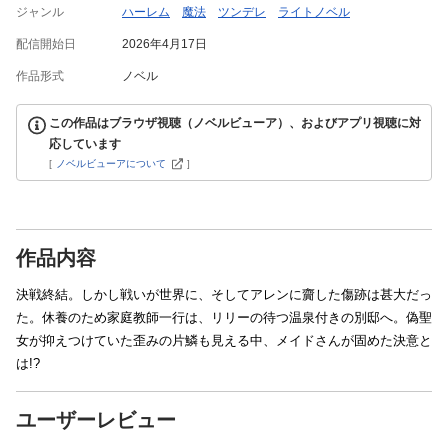
ジャンル
ハーレム
魔法
ツンデレ
ライトノベル
配信開始日
2026年4月17日
作品形式
ノベル
この作品はブラウザ視聴（ノベルビューア）、およびアプリ視聴に対
応しています
[
ノベルビューアについて
]
作品内容
決戦終結。しかし戦いが世界に、そしてアレンに齎した傷跡は甚大だっ
た。休養のため家庭教師一行は、リリーの待つ温泉付きの別邸へ。偽聖
女が抑えつけていた歪みの片鱗も見える中、メイドさんが固めた決意と
は!?
ユーザーレビュー