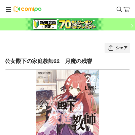
シェア
公女殿下の家庭教師22 月魔の残響