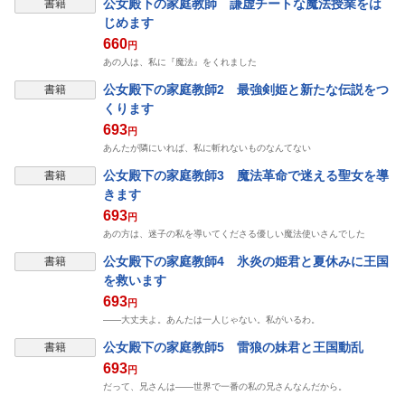
公女殿下の家庭教師 謙虚チートな魔法授業をは
書籍
じめます
660
円
あの人は、私に『魔法』をくれました
公女殿下の家庭教師2 最強剣姫と新たな伝説をつ
書籍
くります
693
円
あんたが隣にいれば、私に斬れないものなんてない
公女殿下の家庭教師3 魔法革命で迷える聖女を導
書籍
きます
693
円
あの方は、迷子の私を導いてくださる優しい魔法使いさんでした
公女殿下の家庭教師4 氷炎の姫君と夏休みに王国
書籍
を救います
693
円
――大丈夫よ。あんたは一人じゃない。私がいるわ。
公女殿下の家庭教師5 雷狼の妹君と王国動乱
書籍
693
円
だって、兄さんは――世界で一番の私の兄さんなんだから。