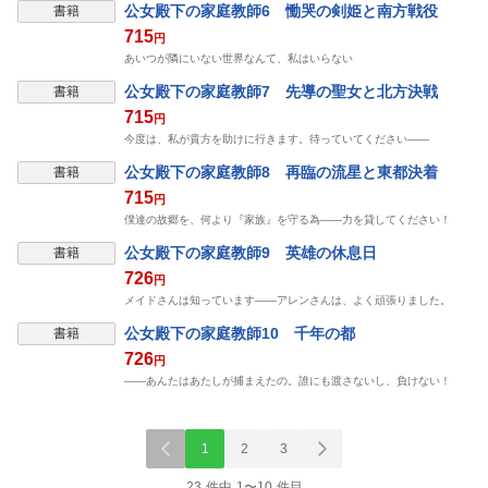
公女殿下の家庭教師6 慟哭の剣姫と南方戦役
書籍
715
円
あいつが隣にいない世界なんて、私はいらない
公女殿下の家庭教師7 先導の聖女と北方決戦
書籍
715
円
今度は、私が貴方を助けに行きます。待っていてください――
公女殿下の家庭教師8 再臨の流星と東都決着
書籍
715
円
僕達の故郷を、何より『家族』を守る為――力を貸してください！
公女殿下の家庭教師9 英雄の休息日
書籍
726
円
メイドさんは知っています――アレンさんは、よく頑張りました。
公女殿下の家庭教師10 千年の都
書籍
726
円
――あんたはあたしが捕まえたの。誰にも渡さないし、負けない！
1
2
3
23 件中 1〜10 件目