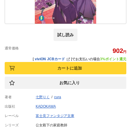
試し読み
通常価格
902
円
[
viviON JCBカード
]
でお支払いの場合
3%ポイント還元
カートに追加
お気に入り
著者
七野りく
cura
出版社
KADOKAWA
レーベル
富士見ファンタジア文庫
シリーズ
公女殿下の家庭教師