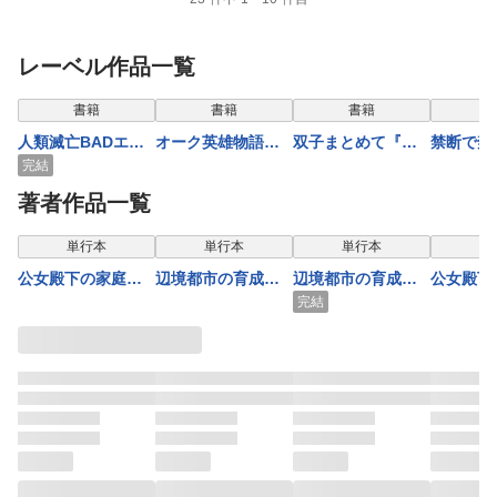
レーベル作品一覧
書籍
書籍
書籍
人類滅亡BADエン
オーク英雄物語
双子まとめて『カ
禁断で禁
ドまであと２年、
８ 忖度列伝
ノジョ』にしな
いちょっ
完結
僕だけがそれを知
い？7
義兄妹ラ
著者作品一覧
っている２
未遂えっ
まる。
単行本
単行本
単行本
公女殿下の家庭教
辺境都市の育成者
辺境都市の育成者
公女殿下
師（５）
１
６
師20 
完結
杖