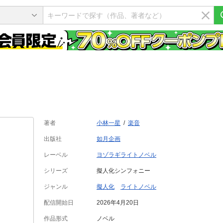
著者
小林一星
楽音
出版社
如月企画
レーベル
ヨゾラギライトノベル
シリーズ
擬人化シンフォニー
ジャンル
擬人化
ライトノベル
配信開始日
2026年4月20日
作品形式
ノベル