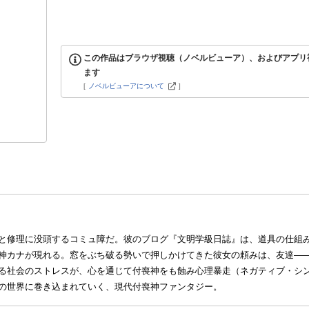
この作品はブラウザ視聴（ノベルビューア）、およびアプリ
ます
[
ノベルビューアについて
]
と修理に没頭するコミュ障だ。彼のブログ『文明学級日誌』は、道具の仕組
神カナが現れる。窓をぶち破る勢いで押しかけてきた彼女の頼みは、友達―
る社会のストレスが、心を通じて付喪神をも蝕み心理暴走（ネガティブ・シ
の世界に巻き込まれていく、現代付喪神ファンタジー。