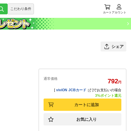
こだわり条件
カート
アカウント
シェア
通常価格
792
円
[
viviON JCBカード
]
でお支払いの場合
3%ポイント還元
カートに追加
お気に入り