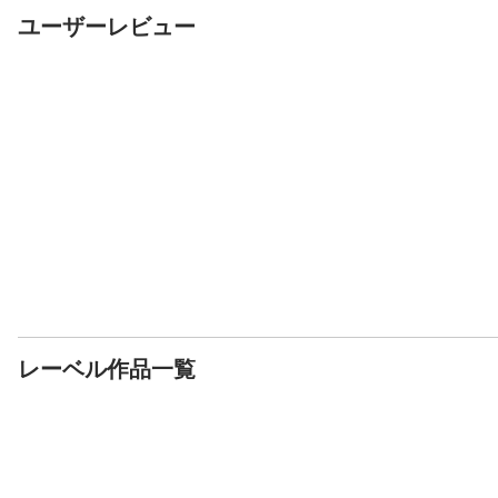
ユーザーレビュー
レーベル作品一覧
書籍
書籍
書籍
ようこそ、麒麟亭へ1
真珠色の月を見上げて
エリスの絵日記
如月企画
如月企画
如月企画