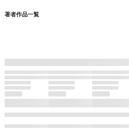
白川嘘一郎
ズミキ
ゆずみやともめ
らっか
Via
kento
著者作品一覧
書籍
書籍
書籍
シュレディンガーの猫
シュレディンガーの猫
シュレディンガ
探し
探し ２
探し ３
小学館
小学館
小学館
小林一星
左
小林一星
左
小林一星
左