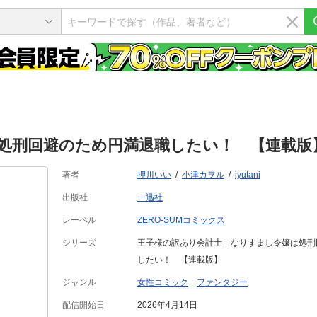
刑回避のため円満退職したい！ 【連載版】:
著者
押川いい
小津カヲル
iyutani
出版社
一迅社
レーベル
ZERO-SUMコミックス
シリーズ
王子様の訳あり会計士 なりすまし令嬢は処刑
したい！ 【連載版】
ジャンル
女性コミック
ファンタジー
配信開始日
2026年4月14日