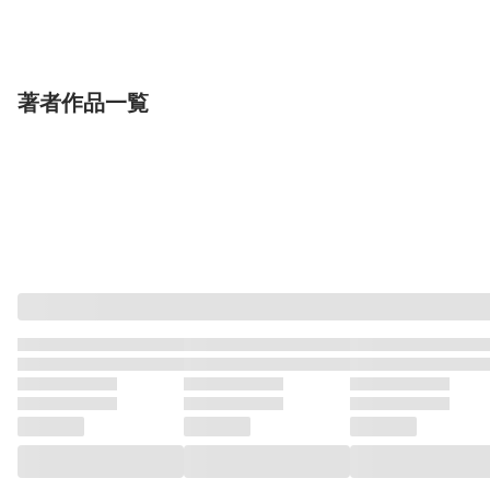
7【電子限定描き下ろし
一迅社
わ！ アンソロジーコ
一迅社
ンソロジーコミッ
一迅社
やましろ梅太
真冬日
アンソロジー
アンソロジー
付き】
ミック: 17
著者作品一覧
単話
単行本
単行本
【単話版】元悪役令嬢
元悪役令嬢とＳ級冒険
元悪役令嬢とＳ
とＳ級冒険者のほのぼ
者のほのぼの街暮らし
者のほのぼの街
の街暮らし～不遇なキ
TOブックス
～不遇なキャラに転生
TOブックス
～不遇なキャラ
TOブックス
ばいお
ひだまり
他
ばいお
ひだまり
他
ばいお
ひだまり
ャラに転生してたけ
してたけど、理想の美
してたけど、理
ど、理想の美女になれ
女になれたからプラマ
女になれたから
たからプラマイゼロだ
イゼロだよね～
イゼロだよね～
よね～@COMIC 第26話
@COMIC 第5巻【電子
@COMIC 第
書籍限定描き下ろしマ
書籍限定描き下
ンガ付き】
ンガ付き】