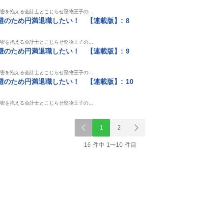
秘密を抱える会計士とこじらせ堅物王子の…
のため円満退職したい！ 【連載版】: 8
秘密を抱える会計士とこじらせ堅物王子の…
のため円満退職したい！ 【連載版】: 9
秘密を抱える会計士とこじらせ堅物王子の…
のため円満退職したい！ 【連載版】: 10
秘密を抱える会計士とこじらせ堅物王子の…
1
2
16 件中 1〜10 件目
中
ソロ
雑誌/アンソロ
単行本
単行
ど異世界
訳あり令嬢でしたが、
王太子妃になんてなり
公爵様、悪妻
す ア
溺愛されて今では幸せ
たくない！！ 婚約者編:
う放っておい