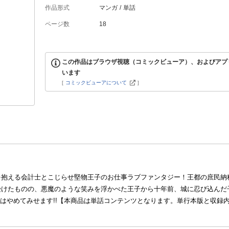
作品形式
マンガ
単話
ページ数
18
この作品はブラウザ視聴（コミックビューア）、およびアプ
います
[
コミックビューアについて
]
を抱える会計士とこじらせ堅物王子のお仕事ラブファンタジー！王都の庶民納
受けたものの、悪魔のような笑みを浮かべた王子から十年前、城に忍び込んだ
係はやめてみせます!!【本商品は単話コンテンツとなります。単行本版と収