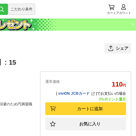
こだわり条件
カート
アカウント
シェア
 15
通常価格
110
円
[
viviON JCBカード
]
でお支払いの場合
3%ポイント還元
回避のため円満退職
カートに追加
お気に入り