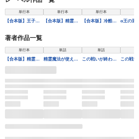
表示
単行本
単行本
単行本
【合本版】王子様
【合本版】精霊魔
【合本版】冷酷騎
α王の運
は淫魔の取り替え
法が使えない無能
士の溺愛指導 -10年
補の護衛
っ子でした 貞淑な
だと婚約破棄され
分の甘い愛にとろ
王の番に
著者作品一覧
令嬢をダメにする
たので、義妹の奴
け中- 3
た～ 20
ニョロの誘惑
隷になるより追放
単行本
単話
単話
3【描き下ろしマン
を選びました 5
【合本版】精霊魔
精霊魔法が使えな
この戦いが終わっ
この戦い
ガつき】
法が使えない無能
い無能だと婚約破
たら一緒になろう
たら一緒
だと婚約破棄され
棄されたので、義
と約束していた勇
と約束し
たので、義妹の奴
妹の奴隷になるよ
者は、私の目の前
者は、私
隷になるより追放
り追放を選びまし
で皇女様との結婚
で皇女様
を選びました 5
た 24
を選んだ 5
を選んだ 