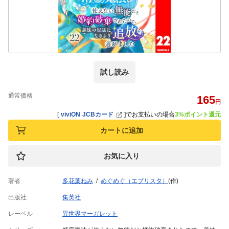
試し読み
通常価格
165
円
[
viviON JCBカード
]
でお支払いの場合
3%ポイント還元
カートに追加
お気に入り
著者
多花葉ねみ
めぐめぐ（エブリスタ）
(作)
出版社
集英社
レーベル
異世界マーガレット