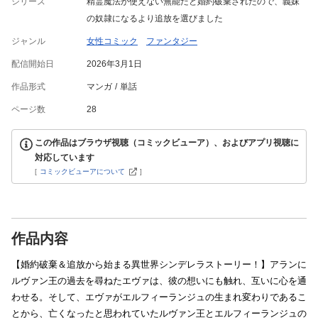
シリーズ
精霊魔法が使えない無能だと婚約破棄されたので、義妹
の奴隷になるより追放を選びました
ジャンル
女性コミック
ファンタジー
配信開始日
2026年3月1日
作品形式
マンガ
単話
ページ数
28
この作品はブラウザ視聴（コミックビューア）、およびアプリ視聴に
対応しています
[
コミックビューアについて
]
作品内容
【婚約破棄＆追放から始まる異世界シンデレラストーリー！】アランに
ルヴァン王の過去を尋ねたエヴァは、彼の想いにも触れ、互いに心を通
わせる。そして、エヴァがエルフィーランジュの生まれ変わりであるこ
とから、亡くなったと思われていたルヴァン王とエルフィーランジュの